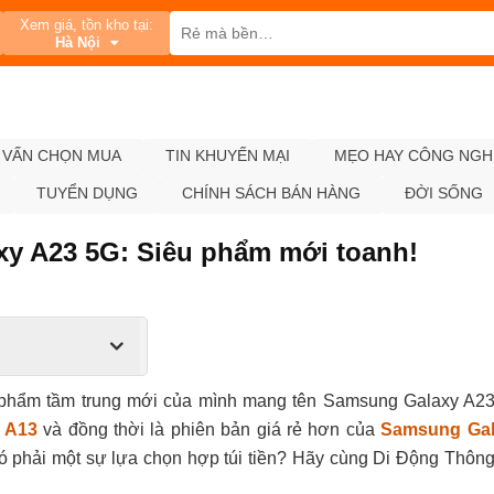
Xem giá, tồn kho tại:
Hà Nội
 VẤN CHỌN MUA
TIN KHUYẾN MẠI
MẸO HAY CÔNG NGH
TUYỂN DỤNG
CHÍNH SÁCH BÁN HÀNG
ĐỜI SỐNG
axy A23 5G: Siêu phẩm mới toanh!
u phẩm tầm trung mới của mình mang tên Samsung Galaxy A2
 A13
và đồng thời là phiên bản giá rẻ hơn của
Samsung Gal
ó phải một sự lựa chọn hợp túi tiền? Hãy cùng Di Động Thông