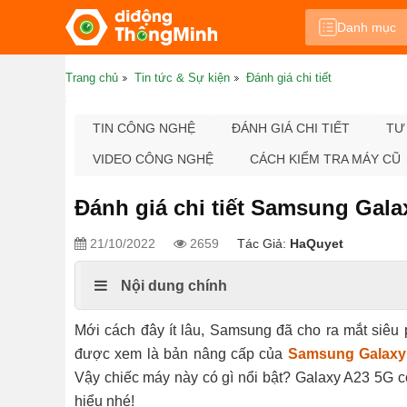
Danh mục
Trang chủ
Tin tức & Sự kiện
Đánh giá chi tiết
TIN CÔNG NGHỆ
ĐÁNH GIÁ CHI TIẾT
TƯ
VIDEO CÔNG NGHỆ
CÁCH KIỂM TRA MÁY CŨ
Đánh giá chi tiết Samsung Gal
21/10/2022
2659
Tác Giả:
HaQuyet
Nội dung chính
Mới cách đây ít lâu, Samsung đã cho ra mắt siê
được xem là bản nâng cấp của
Samsung Galaxy
Vậy chiếc máy này có gì nổi bật? Galaxy A23 5G c
hiểu nhé!