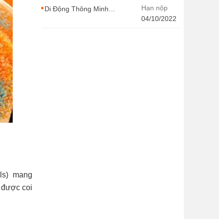
CONTENT WIRITER
Hạn nộp
Di Động Thông Minh
tuyển dụng nhiều vị trí
04/10/2022
với Thu Nhập Cao, Cơ
Hội Thăng Tiến - Di
Động Thông Minh
els) mang
n được coi