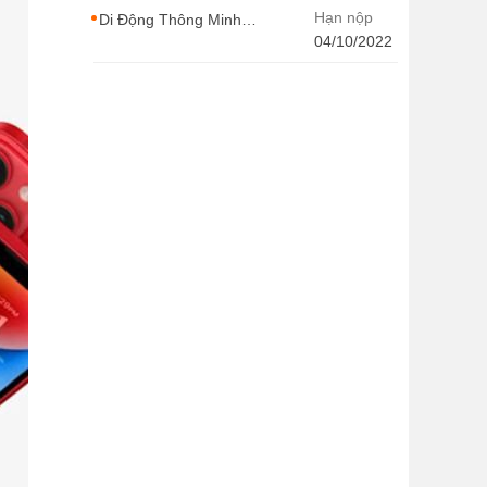
CONTENT WIRITER
Hạn nộp
Di Động Thông Minh
tuyển dụng nhiều vị trí
04/10/2022
với Thu Nhập Cao, Cơ
Hội Thăng Tiến - Di
Động Thông Minh