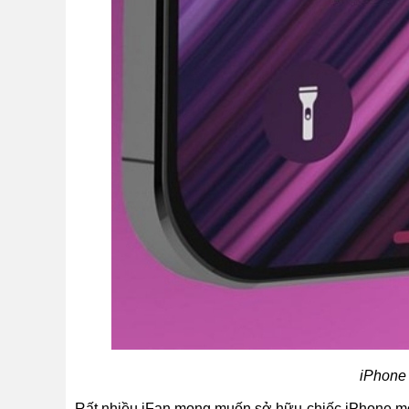
iPhone 
Rất nhiều iFan mong muốn sở hữu chiếc iPhone mới 