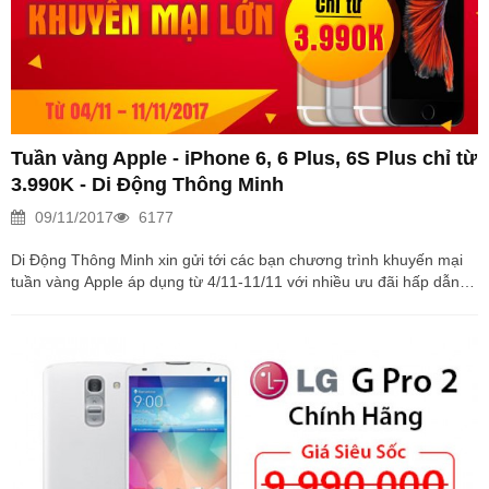
Tuần vàng Apple - iPhone 6, 6 Plus, 6S Plus chỉ từ
3.990K - Di Động Thông Minh
09/11/2017
6177
Di Động Thông Minh xin gửi tới các bạn chương trình khuyến mại
tuần vàng Apple áp dụng từ 4/11-11/11 với nhiều ưu đãi hấp dẫn
Mặc dù iPhone X, hay bộ đôi iPhone 8, 8 Plus đã chính thức về Việt
Nam, nhưng sự quan tâm về những sản phẩm iPhone đời trước
như iPhone 6S, 6S Plus hay iPhone 7 vẫn không hề giảm, lý do bởi
gía của những chiếc máy này đã được giảm cực sốc nhờ các thế
hệ iPhone mới ra mắt. Thậm chí những chiếc máy từng đươc coi là
siêu phẩm như iPhone 6S Plus giờ...