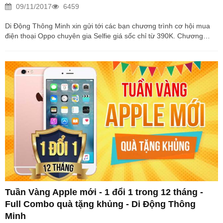
09/11/2017
6459
Di Động Thông Minh xin gửi tới các bạn chương trình cơ hội mua
điện thoại Oppo chuyên gia Selfie giá sốc chỉ từ 390K. Chương
trình diễn ra từ 8/9-30/9/2017 1. Cơ hội Vàng – mua hàng giá sốc,
sở hữu điện thoại Oppo F3 Lite chuyên gia Selfie giá chỉ 390K
Trong thời gian diễn ra chương trình Khuyến mại sản phẩm Oppo
F3 Lite (A57) với giá niêm yết chính hãng là 5.490.000vnđ OPPO
hỗ trợ giảm mức phí cần trả trước cho khách hàng
chỉ 890.000vnđ nhưng Di Động Thông Minh chiết khấu
thêm 500.000vnđ quà tặng cho khách hàng, như vậy người dùng
chỉ cần trả...
Tuần Vàng Apple mới - 1 đổi 1 trong 12 tháng -
Full Combo quà tặng khủng - Di Động Thông
Minh