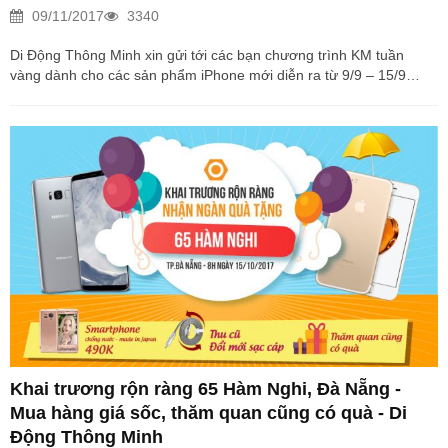
09/11/2017
3340
Di Động Thông Minh xin gửi tới các bạn chương trình KM tuần
vàng dành cho các sản phẩm iPhone mới diễn ra từ 9/9 – 15/9
iPhone 8 chuẩn bị ra mắt ngày 12/9 tới đây, siêu phẩm mới nhất
của Apple năm nào cũng thu hút được rất nhiều sự chú ý của
người dùng. Nhưng năm nay lại có nhiều sự quan tâm khác hướng
về những sản phẩm iPhone đời trước như iPhone 6S, 6S Plus hay
iPhone 7 Plus, lý do bởi gía của những chiếc máy này đã được
giảm cực sốc để chờ thế...
Khai trương rộn ràng 65 Hàm Nghi, Đà Nẵng -
Mua hàng giá sốc, thăm quan cũng có quà - Di
Động Thông Minh