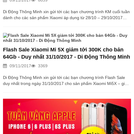
09/11/2017
6839
Di Động Thông Minh xin gửi tới các bạn chương trình KM cuối tuần
dành cho các sản phẩm Xiaomi áp dụng từ 28/10 – 29/10/2017
Xiaomi đang được trải dài ở rất nhiều phân khúc giá, ngoài chất
lượng ưu việt, những smartphone đến từ thương hiệu này còn
được người tiêu dùng đón nhận bởi mức giá vô cùng tốt cũng như
phần cứng vượt trội. Là một hệ thống bán lẻ smartphone uy tín tại
Việt Nam, Di Động Thông Minh tự hào là một trong những đơn vị
Flash Sale Xiaomi Mi 5X giảm tới 300K cho bản
đem đến cho khách hàng những smartphone Xiaomi tốt nhất.
64Gb - Duy nhất 31/10/2017 - Di Động Thông Minh
Song...
09/11/2017
3369
Di Động Thông Minh xin gửi tới các bạn chương trình Flash Sale
duy nhất trong ngày 31/10/2017 cho sản phẩm Xiaomi Mi5X – giảm
giá tới 300K cho bản 64Gb, Ram 4Gb Di Động Thông Minh được
biết đến là hệ thống phân phối hàng đầu những sản phẩm Apple,
Samsung, Xiaomi… chúng tôi không chỉ có những sản phẩm chất
lượng với mức giá ưu đãi mà còn có nhiều lựa chọn cho khách
hàng từ các mức giá, nguồn gốc nhập khẩu cho tới chính hãng.
Trong những thương hiệu này Xiaomi được coi là 1 trong...