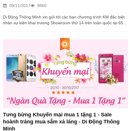
09/11/2017
9860
Di Động Thông Minh xin gửi tới các bạn chương trình KM đặc biệt
nhân sự kiện khai trương Showroom thứ 14 trên toàn quốc tại 65
Hàm Nghi, tp Đà Nẵng vào lúc 8h ngày 15/10/2017 Trải qua hơn 5
năm phát triển, Di Động Thông Minh từng bước chuyển mình trở
thành 1 trong những hệ thống bán lẻ Smartphone uy tín hằng đầu.
Hiện tại Di Động Thông Minh đã có 13 Showroom trên toàn quốc
và 2 trung tâm bảo hành tại khu vực Phía Bắc, Phía Nam. Với sứ
mệnh “Khách hàng là ông chủ” vì khách hàng...
Tưng bừng Khuyến mại mua 1 tặng 1 - Sale
hoành tráng mua sắm xả láng - Di Động Thông
Minh