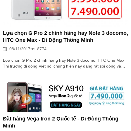
Lựa chọn G Pro 2 chính hãng hay Note 3 docomo,
HTC One Max - Di Động Thông Minh
08/11/2017
8774
Lựa chọn G Pro 2 chính hãng hay Note 3 docomo, HTC One Max
Thị trường di động Việt nói chung hiện nay đang rất sôi động và
cực kỳ rộng mở. Người tiêu dùng có thể thỏa thích chọn lựa các
sản phẩm từ bình dân cho đến cao cấp. Chỉ cần dưới 1 triệu đồng,
cũng đã có smartphone để sử dụng rồi. Chính vì thị trường rộng
lớn như vậy, nhu cầu nhiều như vậy nên việc cạnh tranh giữa các
Hãng, các Nhà phân phối với nhau phải nói là cực kỳ Khốc liệt. Đó
chính...
Đặt hàng Vega Iron 2 Quốc tế - Di Động Thông
Minh