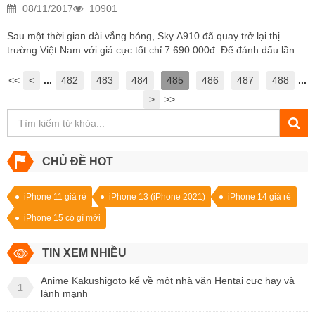
08/11/2017
10901
Sau một thời gian dài vắng bóng, Sky A910 đã quay trở lại thị
trường Việt Nam với giá cực tốt chỉ 7.690.000đ. Để đánh dấu lần
quay lại này của Vega iRon 2 sau rất nhiều sự chờ đợi của khách
hàng. Di Động Thông Minh tạo ra chương trình đặt hàng với ưu đãi
<<
<
...
482
483
484
485
486
487
488
...
cực hấp dẫn, theo đó: – Khi khách hàng đặt hàng sẽ được giảm
>
>>
trực tiếp 200.000đ vào đơn hàng – Khách đặt hàng sẽ được
tặng 01 ốp lưng thời trang trị giá 150.000đ Thông tin về sản
phẩm: SKY A910S Phiên bản quốc tế – đã được cài sẵn Tiếng Việt
Phụ...
CHỦ ĐỀ HOT
iPhone 11 giá rẻ
iPhone 13 (iPhone 2021)
iPhone 14 giá rẻ
iPhone 15 có gì mới
TIN XEM NHIỀU
Anime Kakushigoto kể về một nhà văn Hentai cực hay và
1
lành mạnh