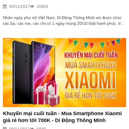
09/11/2017
10459
Nhân ngày phụ nữ Việt Nam, Di Động Thông Minh xin được chúc
các bà, các mẹ, các chị có 1 ngày mùng 20/10 thật hạnh phúc, tràn
đầy niềm vui bên cạnh gia đình, những người thân yêu nhất! Thời
điểm cuối năm bước vào cao độ của mùa mua sắm với ngày 20/10
ngày đặc biệt dành cho phụ nữ Việt Nam. Các đấng mày râu có lẽ
cũng đang rất quan tâm đến việc chọn mua những món quà ý
nghĩa dành tặng cho chị em trong ngày đặc biệt này. Di Động
Thông Minh xin gửi...
Khuyến mại cuối tuần - Mua Smartphone Xiaomi
giá rẻ hơn tới 700K - Di Động Thông Minh