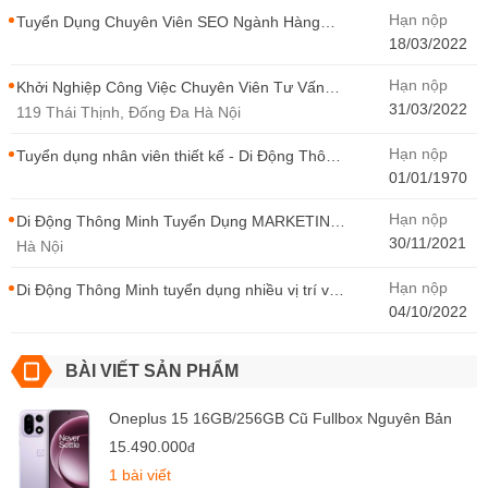
Hạn nộp
Tuyển Dụng Chuyên Viên SEO Ngành Hàng
Điện Thoại Tại Hà Nội
18/03/2022
Hạn nộp
Khởi Nghiệp Công Việc Chuyên Viên Tư Vấn
Bán Hàng Di Động Thông Minh
31/03/2022
119 Thái Thịnh, Đống Đa Hà Nội
Hạn nộp
Tuyển dụng nhân viên thiết kế - Di Động Thông
Minh
01/01/1970
Hạn nộp
Di Động Thông Minh Tuyển Dụng MARKETING
- CONTENT WIRITER
30/11/2021
Hà Nội
Hạn nộp
Di Động Thông Minh tuyển dụng nhiều vị trí với
Thu Nhập Cao, Cơ Hội Thăng Tiến - Di Động
04/10/2022
Thông Minh
BÀI VIẾT SẢN PHẨM
Oneplus 15 16GB/256GB Cũ Fullbox Nguyên Bản
15.490.000
đ
1 bài viết