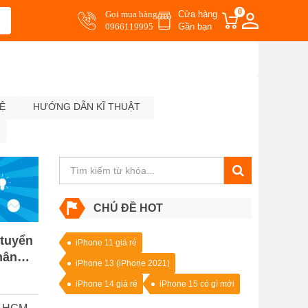
0
Gọi mua hàng
Cửa hàng
0966119995
Gần bạn
Ệ
HƯỚNG DẪN KĨ THUẬT
CHỦ ĐỀ HOT
 tuyển
iPhone 11 giá rẻ
hân
iPhone 13 (iPhone 2021)
iên
iPhone 14 giá rẻ
iPhone 15 có gì mới
inh