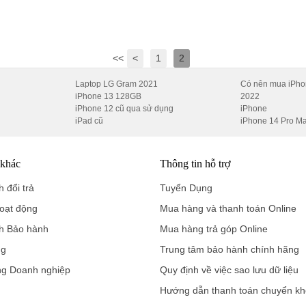
<<
<
1
2
Laptop LG Gram 2021
Có nên mua iPho
iPhone 13 128GB
2022
iPhone 12 cũ qua sử dụng
iPhone
iPad cũ
iPhone 14 Pro M
 khác
Thông tin hỗ trợ
 đổi trả
Tuyển Dụng
oạt động
Mua hàng và thanh toán Online
h Bảo hành
Mua hàng trả góp Online
ng
Trung tâm bảo hành chính hãng
ng Doanh nghiệp
Quy định về việc sao lưu dữ liệu
Hướng dẫn thanh toán chuyển k