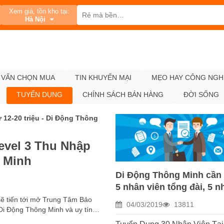
Xem giá, tồn kho tại:
Hà Nội
 VẤN CHỌN MUA
TIN KHUYẾN MẠI
MẸO HAY CÔNG NGH
TUYỂN DỤNG
CHÍNH SÁCH BÁN HÀNG
ĐỜI SỐNG
vel 3 Thu Nhập
g Minh
Di Động Thông Minh cần
5 nhân viên tổng đài, 5 n
viên bán hàng,kỹ thuật v
sẽ tiến tới mở Trung Tâm Bảo
04/03/2019
13811
i Động Thông Minh và uy tín
tester - Di Động Thông M
 quyết định chính là tuyển được