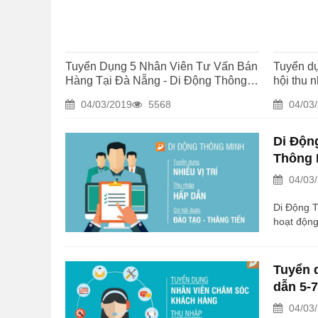
những KTV xuất sắc tham gia cộng tác trong Trung Tâ
cần tuyển ktv phần cứng Level 3 với mức thu nhập khoản
I. Bạn là một KTV phần cứng Level 3? Phần cứng...
Tuyển Dụng 5 Nhân Viên Tư Vấn Bán
Tuyển d
Hàng Tại Đà Nẵng - Di Động Thông
hội thu n
Minh
Thông M
04/03/2019
5568
04/03
Di Độn
Thông 
04/03
Di Động T
hoạt độn
CP Viễn T
một hệ th
Thái Nguy
Tuyển 
thiết bị c
dẫn 5-7
04/03