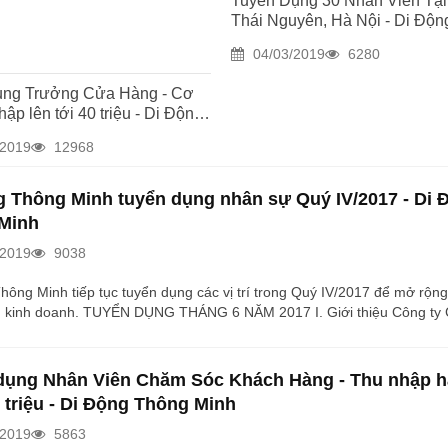
Tuyển Dụng 30 Nhân Viên Tạ
m Dịch Vụ này. Hiện DDTM đang
Thái Nguyên, Hà Nội - Di Độ
g 12-20 triệu tùy theo năng lực.
Minh
04/03/2019
6280
ụng Trưởng Cửa Hàng - Cơ
hập lên tới 40 triệu - Di Động
inh
/2019
12968
g Thông Minh tuyển dụng nhân sự Quý IV/2017 - Di 
Minh
/2019
9038
hông Minh tiếp tục tuyển dụng các vị trí trong Quý IV/2017 để mở rộn
g kinh doanh. TUYỂN DỤNG THÁNG 6 NĂM 2017 I. Giới thiệu Công ty 
hông Di Động Thông Minh khởi nghiệp từ năm 2012, trong 5 năm đã t
ống quy mô với 15 chi nhánh tại Hà Nội, TP Hồ Chí Minh, Cần Thơ, Đ
ên, Hải Dương và Hải Phòng. – Là một công ty chuyên kinh doanh bán
dụng Nhân Viên Chăm Sóc Khách Hàng - Thu nhập 
ông nghệ gồm: điện thoại, máy tính bảng,...
 triệu - Di Động Thông Minh
/2019
5863