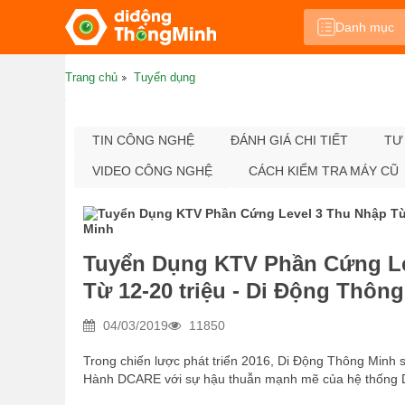
Danh mục
Trang chủ
Tuyển dụng
TIN CÔNG NGHỆ
ĐÁNH GIÁ CHI TIẾT
TƯ
VIDEO CÔNG NGHỆ
CÁCH KIỂM TRA MÁY CŨ
Tuyển Dụng KTV Phần Cứng Le
Từ 12-20 triệu - Di Động Thôn
04/03/2019
11850
Trong chiến lược phát triển 2016, Di Động Thông Minh 
Hành DCARE với sự hậu thuẫn mạnh mẽ của hệ thống D
trong sửa chữa đã xây dựng 3 năm tại Hà Nội. Mấu chốt