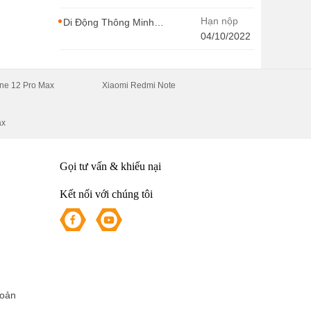
MARKETING -
CONTENT WIRITER
Hạn nộp
Di Động Thông Minh
tuyển dụng nhiều vị trí
04/10/2022
với Thu Nhập Cao, Cơ
Hội Thăng Tiến - Di
Động Thông Minh
ne 12 Pro Max
Xiaomi Redmi Note
ax
Gọi tư vấn & khiếu nại
Kết nối với chúng tôi
hoản