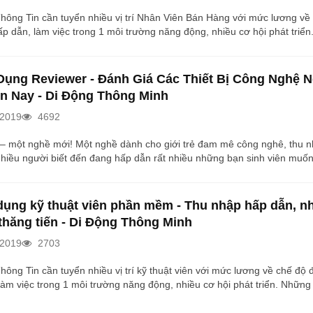
hông Tin cần tuyển nhiều vị trí Nhân Viên Bán Hàng với mức lương về
ấp dẫn, làm việc trong 1 môi trường năng động, nhiều cơ hội phát triể
phù hợp có thể gửi hồ sơ ứng tuyển ngay bây giờ. 1. Giới thiệu Công t
h là công ty khởi nghiệp từ năm 2012, trong 4 năm đã trở thành một 
i nhân sự lên đến gần 200 nhân viên với 10 chi nhánh đã có tại Hà Nộ
Dụng Reviewer - Đánh Giá Các Thiết Bị Công Nghệ 
ện Nay - Di Động Thông Minh
/2019
4692
– một nghề mới! Một nghề dành cho giới trẻ đam mê công nghê, thu 
hiều người biết đến đang hấp dẫn rất nhiều những bạn sinh viên muốn
h vực mới này. Sở hữu kênh công nghệ dReviews top 5 tại Việt Nam, d
ng tìm kiếm và chọn lọc nhân tài. Hãy thử sức và chúc các bạn thành c
h của 1 reviewer chân chính “Vào 1 buổi trưa nắng gắt, có 1 cậu sinh v
dụng kỹ thuật viên phần mềm - Thu nhập hấp dẫn, n
g. Tôi nhìn cậu ấy từ đầu đến chân:...
thăng tiến - Di Động Thông Minh
/2019
2703
hông Tin cần tuyển nhiều vị trí kỹ thuật viên với mức lương về chế độ 
làm việc trong 1 môi trường năng động, nhiều cơ hội phát triển. Những
hợp có thể gửi hồ sơ ứng tuyển ngay bây giờ 1. Giới Thiệu Công Ty Di
h là công ty khởi nghiệp từ năm 2012, trong 4 năm đã trở thành một 