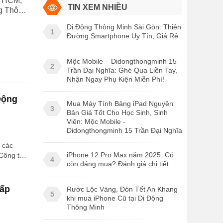
i HCM,
TIN XEM NHIỀU
ng Thông
Di Động Thông Minh Sài Gòn: Thiên
1
Đường Smartphone Uy Tín, Giá Rẻ
Mộc Mobile – Didongthongminh 15
2
Trần Đại Nghĩa: Ghé Qua Liền Tay,
Nhận Ngay Phụ Kiện Miễn Phí!
Động
Mua Máy Tính Bảng iPad Nguyên
3
Bản Giá Tốt Cho Học Sinh, Sinh
Viên: Mộc Mobile -
Didongthongminh 15 Trần Đại Nghĩa
g các
iPhone 12 Pro Max năm 2025: Có
Công ty
4
còn đáng mua? Đánh giá chi tiết
rở thành
à Nẵng,
 lẻ các
hấp
Rước Lộc Vàng, Đón Tết An Khang
5
khi mua iPhone Cũ tại Di Động
Thông Minh