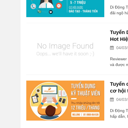
Di Động T
đãi ngộ h
bạn thấy 
Thông Min
quy mô vớ
Tuyển 
Chí...
Hot Hi
04/03
Reviewer 
và được n
thách lĩn
không ngừ
Hành trìn
Tuyển 
tuyển dụn
cơ hội 
04/03
Di Động T
hấp dẫn, 
thấy phù 
Thông Min