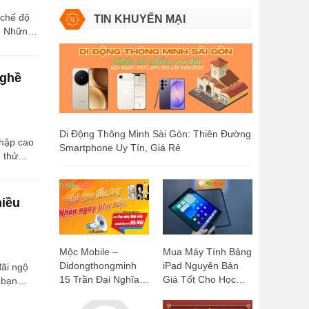
 chế độ
TIN KHUYẾN MẠI
n. Những
y Di Động
hệ thống
i, TP Hồ
Nghề
Di Động Thông Minh Sài Gòn: Thiên Đường
nhập cao
Smartphone Uy Tín, Giá Rẻ
 thử
Reviews
ông. I.
iên đến
hiều
Mộc Mobile –
Mua Máy Tính Bảng
Didongthongminh
iPad Nguyên Bản
đãi ngộ
15 Trần Đại Nghĩa:
Giá Tốt Cho Học
 bạn
Ghé Qua Liền Tay,
Sinh, Sinh Viên:
 Động
Nhận Ngay Phụ
Mộc Mobile -
hệ thống