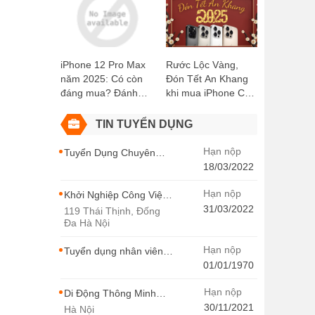
Kiện Miễn Phí!
Didongthongminh
i, TP Hồ
15 Trần Đại Nghĩa
iPhone 12 Pro Max
Rước Lộc Vàng,
năm 2025: Có còn
Đón Tết An Khang
đáng mua? Đánh
khi mua iPhone Cũ
giá chi tiết
tại Di Động Thông
Minh
TIN TUYỂN DỤNG
Hạn nộp
Tuyển Dụng Chuyên
Viên SEO Ngành Hàng
18/03/2022
Điện Thoại Tại Hà Nội
Hạn nộp
Khởi Nghiệp Công Việc
Chuyên Viên Tư Vấn
31/03/2022
119 Thái Thịnh, Đống
Bán Hàng Di Động
Đa Hà Nội
Thông Minh
Hạn nộp
Tuyển dụng nhân viên
thiết kế - Di Động Thông
01/01/1970
Minh
Hạn nộp
Di Động Thông Minh
Tuyển Dụng
30/11/2021
Hà Nội