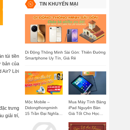
TIN KHUYẾN MẠI
Di Động Thông Minh Sài Gòn: Thiên Đường
 túi tiền
Smartphone Uy Tín, Giá Rẻ
ơ bản của
 Air? Lời
Mộc Mobile –
Mua Máy Tính Bảng
Didongthongminh
iPad Nguyên Bản
đặc trưng
15 Trần Đại Nghĩa:
Giá Tốt Cho Học
giải trí,
Ghé Qua Liền Tay,
Sinh, Sinh Viên:
Nhận Ngay Phụ
Mộc Mobile -