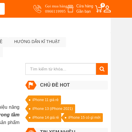
0
Gọi mua hàng
Cửa hàng
0966119995
Gần bạn
Ệ
HƯỚNG DẪN KĨ THUẬT
CHỦ ĐỀ HOT
iPhone 11 giá rẻ
hiệu năng
iPhone 13 (iPhone 2021)
trong tầm
iPhone 14 giá rẻ
iPhone 15 có gì mới
 sản phẩm