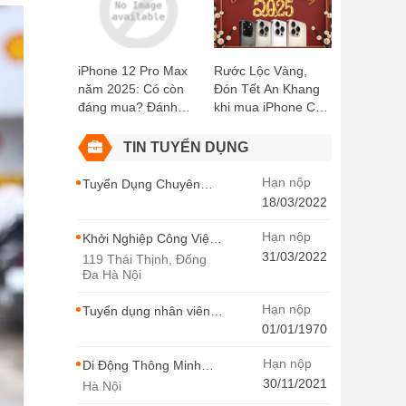
Kiện Miễn Phí!
Didongthongminh
15 Trần Đại Nghĩa
iPhone 12 Pro Max
Rước Lộc Vàng,
năm 2025: Có còn
Đón Tết An Khang
đáng mua? Đánh
khi mua iPhone Cũ
giá chi tiết
tại Di Động Thông
Minh
TIN TUYỂN DỤNG
Hạn nộp
Tuyển Dụng Chuyên
Viên SEO Ngành Hàng
18/03/2022
Điện Thoại Tại Hà Nội
Hạn nộp
Khởi Nghiệp Công Việc
Chuyên Viên Tư Vấn
31/03/2022
119 Thái Thịnh, Đống
Bán Hàng Di Động
Đa Hà Nội
Thông Minh
Hạn nộp
Tuyển dụng nhân viên
thiết kế - Di Động Thông
01/01/1970
Minh
Hạn nộp
Di Động Thông Minh
Tuyển Dụng
30/11/2021
Hà Nội
MARKETING -