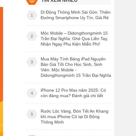
TIN XEM NHIỀU
Di Động Thông Minh Sài Gòn: Thiên
1
Đường Smartphone Uy Tín, Giá Rẻ
Mộc Mobile – Didongthongminh 15
2
Trần Đại Nghĩa: Ghé Qua Liền Tay,
Nhận Ngay Phụ Kiện Miễn Phí!
Mua Máy Tính Bảng iPad Nguyên
3
Bản Giá Tốt Cho Học Sinh, Sinh
Viên: Mộc Mobile -
Didongthongminh 15 Trần Đại Nghĩa
iPhone 12 Pro Max năm 2025: Có
4
còn đáng mua? Đánh giá chi tiết
Rước Lộc Vàng, Đón Tết An Khang
5
khi mua iPhone Cũ tại Di Động
Thông Minh