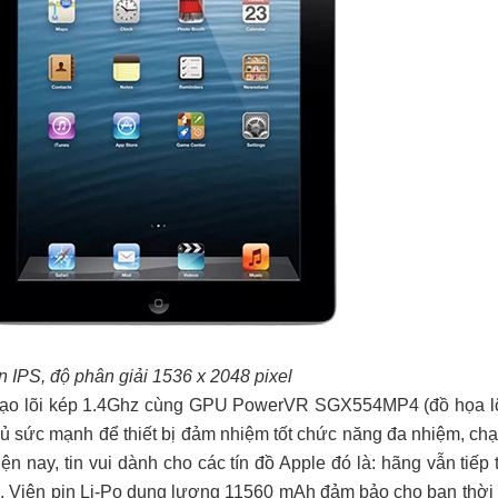
n IPS, độ phân giải 1536 x 2048 pixel
u tạo lõi kép 1.4Ghz cùng GPU PowerVR SGX554MP4 (đồ họa lõi
 sức mạnh để thiết bị đảm nhiệm tốt chức năng đa nhiệm, chạ
 nay, tin vui dành cho các tín đồ Apple đó là: hãng vẫn tiếp 
3. Viên pin Li-Po dung lượng 11560 mAh đảm bảo cho bạn thời