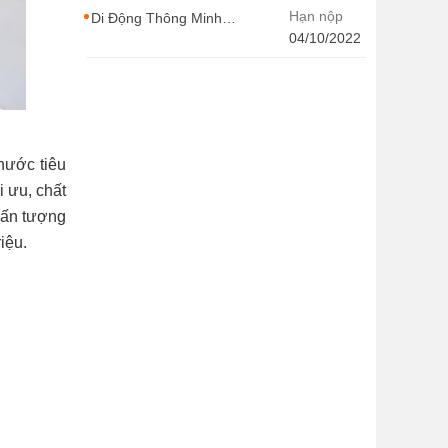
CONTENT WIRITER
Hạn nộp
Di Động Thông Minh
tuyển dụng nhiều vị trí
04/10/2022
với Thu Nhập Cao, Cơ
Hội Thăng Tiến - Di
Động Thông Minh
hước tiêu
i ưu, chất
y ấn tượng
iệu.