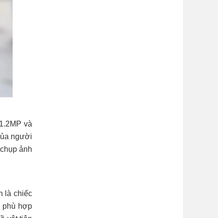
 1.2MP và
của người
 chụp ảnh
h là chiếc
g phù hợp