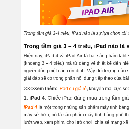
Trong tầm giá 3-4 triệu, iPad nào là sự lựa chọn tối
Trong tầm giá 3 – 4 triệu, iPad nào là
Hiện nay, iPad 4 và iPad Air là hai sản phẩm tab
(khoảng 3 – 4 triệu) mà từ dáng vẻ thiết kế đến
người dùng một cách ổn định. Vậy đối tượng nào s
giải đáp sẽ có trong phần nội dung tiếp theo của bài
>>>>Xem thêm:
iPad cũ giá rẻ
, khuyến mại cực so
1. iPad 4
: Chiếc iPad đáng mua trong tầm giá 
iPad 4
là một trong những sản phẩm máy tính bảng
máy sở hữu, nó là sản phẩm máy tính bảng phổ thôn
lướt web, xem phim, chơi trò chơi, chia sẻ mạng x