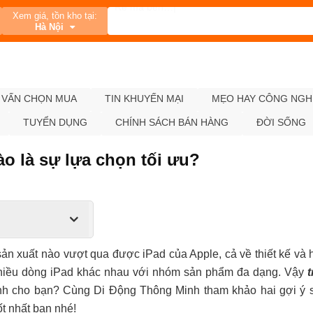
Xem giá, tồn kho tại:
Hà Nội
 VẤN CHỌN MUA
TIN KHUYẾN MẠI
MẸO HAY CÔNG NGH
TUYỂN DỤNG
CHÍNH SÁCH BÁN HÀNG
ĐỜI SỐNG
nào là sự lựa chọn tối ưu?
ản xuất nào vượt qua được iPad của Apple, cả về thiết kế và 
 nhiều dòng iPad khác nhau với nhóm sản phẩm đa dạng. Vậy
h cho bạn? Cùng Di Động Thông Minh tham khảo hai gợi ý
t nhất bạn nhé!