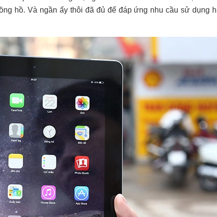
 đồng hồ. Và ngần ấy thôi đã đủ để đáp ứng nhu cầu sử dụng 