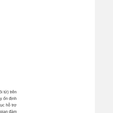
 tứ) trên
y ổn định
tục hỗ trợ
 gian đàm