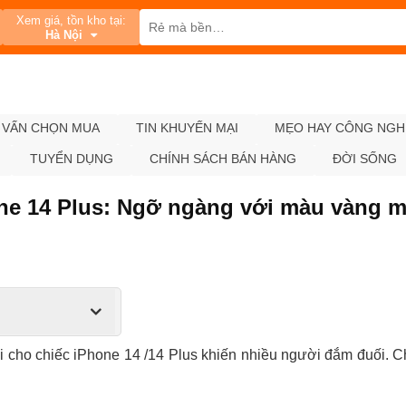
Xem giá, tồn kho tại:
Hà Nội
 VẤN CHỌN MUA
TIN KHUYẾN MẠI
MẸO HAY CÔNG NGH
TUYỂN DỤNG
CHÍNH SÁCH BÁN HÀNG
ĐỜI SỐNG
one 14 Plus: Ngỡ ngàng với màu vàng 
cho chiếc iPhone 14 /14 Plus khiến nhiều người đắm đuối. Chi