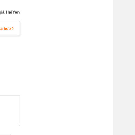
giả
HaiYen
ài tiếp