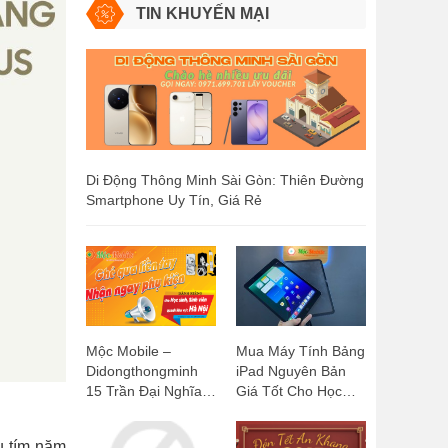
TIN KHUYẾN MẠI
Di Động Thông Minh Sài Gòn: Thiên Đường
Smartphone Uy Tín, Giá Rẻ
Mộc Mobile –
Mua Máy Tính Bảng
Didongthongminh
iPad Nguyên Bản
15 Trần Đại Nghĩa:
Giá Tốt Cho Học
Ghé Qua Liền Tay,
Sinh, Sinh Viên:
Nhận Ngay Phụ
Mộc Mobile -
u tím năm