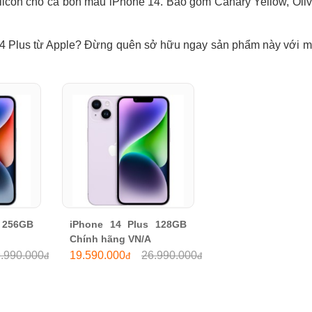
licon cho cả bốn mẫu iPhone 14. Bao gồm Canary Yellow, Oliv
14 Plus từ Apple? Đừng quên sở hữu ngay sản phẩm này với mứ
256GB 
iPhone 14 Plus 128GB 
Chính hãng VN/A
.990.000
19.590.000
26.990.000
đ
đ
đ