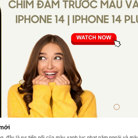
 mới
, đây là sự tiếp nối của màu xanh lục nhạt năm ngoái và mà