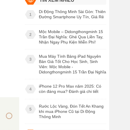
TIN XEM NHIỀU
Di Động Thông Minh Sài Gòn: Thiên
1
Đường Smartphone Uy Tín, Giá Rẻ
Mộc Mobile – Didongthongminh 15
2
Trần Đại Nghĩa: Ghé Qua Liền Tay,
Nhận Ngay Phụ Kiện Miễn Phí!
Mua Máy Tính Bảng iPad Nguyên
3
Bản Giá Tốt Cho Học Sinh, Sinh
Viên: Mộc Mobile -
Didongthongminh 15 Trần Đại Nghĩa
iPhone 12 Pro Max năm 2025: Có
4
còn đáng mua? Đánh giá chi tiết
Rước Lộc Vàng, Đón Tết An Khang
5
khi mua iPhone Cũ tại Di Động
Thông Minh