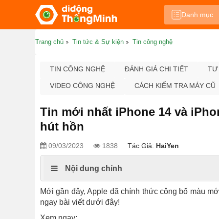
Danh mục
Trang chủ
Tin tức & Sự kiện
Tin công nghệ
TIN CÔNG NGHỆ
ĐÁNH GIÁ CHI TIẾT
TƯ
VIDEO CÔNG NGHỆ
CÁCH KIỂM TRA MÁY CŨ
Tin mới nhất iPhone 14 và iPh
hút hồn
09/03/2023
1838
Tác Giả:
HaiYen
Nội dung chính
Mới gần đây, Apple đã chính thức công bố màu mới 
ngay bài viết dưới đây!
Xem ngay: