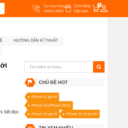
0
Gọi mua hàng
Cửa hàng
0966119995
Gần bạn
Ệ
HƯỚNG DẪN KĨ THUẬT
mới
CHỦ ĐỀ HOT
iPhone 11 giá rẻ
iPhone 13 (iPhone 2021)
 tiết đọc
iPhone 14 giá rẻ
iPhone 15 có gì mới