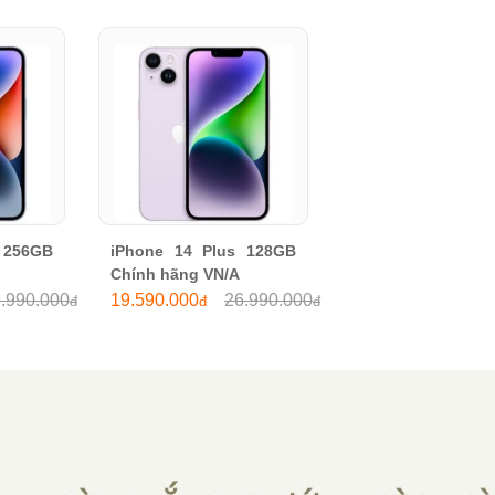
256GB 
iPhone 14 Plus 128GB 
Chính hãng VN/A
.990.000
19.590.000
26.990.000
đ
đ
đ