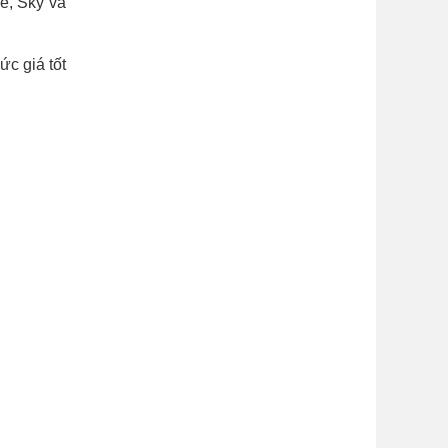
e, Sky và
c giá tốt