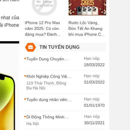
Kiện Miễn Phí!
Didongthongminh
15 Trần Đại Nghĩa
 nhạt của
iPhone 12 Pro Max
Rước Lộc Vàng,
ải iPhone
năm 2025: Có còn
Đón Tết An Khang
đáng mua? Đánh
khi mua iPhone Cũ
giá chi tiết
tại Di Động Thông
Minh
TIN TUYỂN DỤNG
Hạn nộp
Tuyển Dụng Chuyên
Viên SEO Ngành Hàng
18/03/2022
Điện Thoại Tại Hà Nội
Hạn nộp
Khởi Nghiệp Công Việc
Chuyên Viên Tư Vấn
31/03/2022
119 Thái Thịnh, Đống
Bán Hàng Di Động
Đa Hà Nội
Thông Minh
Hạn nộp
Tuyển dụng nhân viên
thiết kế - Di Động Thông
01/01/1970
Minh
Hạn nộp
Di Động Thông Minh
Tuyển Dụng
30/11/2021
Hà Nội
MARKETING -