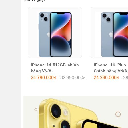
iPhone 14 512GB chính 
iPhone 14 Plus 
hãng VN/A
Chính hãng VN/A
24.790.000
32.990.000
24.290.000
29
đ
đ
đ