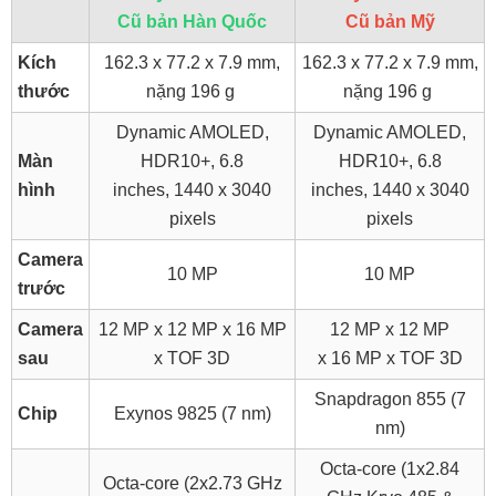
Cũ bản Hàn Quốc
Cũ bản Mỹ
Kích
162.3 x 77.2 x 7.9 mm,
162.3 x 77.2 x 7.9 mm,
thước
nặng 196 g
nặng 196 g
Dynamic AMOLED,
Dynamic AMOLED,
Màn
HDR10+, 6.8
HDR10+, 6.8
hình
inches, 1440 x 3040
inches, 1440 x 3040
pixels
pixels
Camera
10 MP
10 MP
trước
Camera
12 MP x 12 MP x 16 MP
12 MP x 12 MP
sau
x TOF 3D
x 16 MP x TOF 3D
Snapdragon 855 (7
Chip
Exynos 9825 (7 nm)
nm)
Octa-core (1x2.84
Octa-core (2x2.73 GHz