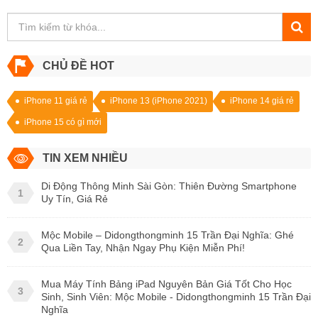
CHỦ ĐỀ HOT
iPhone 11 giá rẻ
iPhone 13 (iPhone 2021)
iPhone 14 giá rẻ
iPhone 15 có gì mới
TIN XEM NHIỀU
Di Động Thông Minh Sài Gòn: Thiên Đường Smartphone
1
Uy Tín, Giá Rẻ
Mộc Mobile – Didongthongminh 15 Trần Đại Nghĩa: Ghé
2
Qua Liền Tay, Nhận Ngay Phụ Kiện Miễn Phí!
Mua Máy Tính Bảng iPad Nguyên Bản Giá Tốt Cho Học
3
Sinh, Sinh Viên: Mộc Mobile - Didongthongminh 15 Trần Đại
Nghĩa