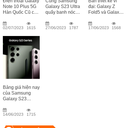
Điện thoại Galaxy
Cùng Samsung
Bản thiết kế vĩ
Note 10 Plus 5G
Galaxy S23 Ultra
đại: Galaxy Z
Hàn Quốc Cũ có
quẩy banh nóc
Fold5 và Galaxy
đáng mua?
concert
Z Flip5 chính thức
Blackpink
lộ diện
02/07/2023
1615
27/06/2023
1787
17/06/2023
1568
Bảng giá hiện nay
của Samsung
Galaxy S23
Series tại Di
Động Thông Minh
14/06/2023
1715