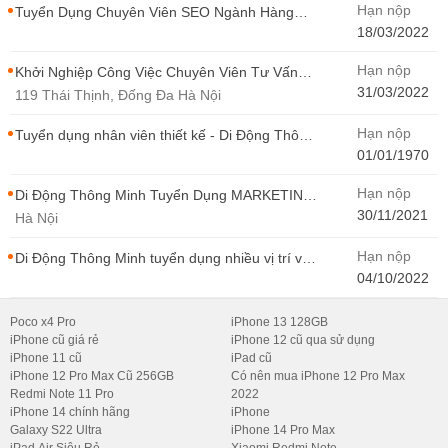
Hạn nộp
Tuyển Dụng Chuyên Viên SEO Ngành Hàng
Điện Thoại Tại Hà Nội
18/03/2022
Hạn nộp
Khởi Nghiệp Công Việc Chuyên Viên Tư Vấn
Bán Hàng Di Động Thông Minh
31/03/2022
119 Thái Thịnh, Đống Đa Hà Nội
Hạn nộp
Tuyển dụng nhân viên thiết kế - Di Động Thông
Minh
01/01/1970
Hạn nộp
Di Động Thông Minh Tuyển Dụng MARKETING
- CONTENT WIRITER
30/11/2021
Hà Nội
Hạn nộp
Di Động Thông Minh tuyển dụng nhiều vị trí với
Thu Nhập Cao, Cơ Hội Thăng Tiến - Di Động
04/10/2022
Thông Minh
Poco x4 Pro
iPhone 13 128GB
iPhone cũ giá rẻ
iPhone 12 cũ qua sử dụng
iPhone 11 cũ
iPad cũ
iPhone 12 Pro Max Cũ 256GB
Có nên mua iPhone 12 Pro Max
Redmi Note 11 Pro
2022
iPhone 14 chính hãng
iPhone
Galaxy S22 Ultra
iPhone 14 Pro Max