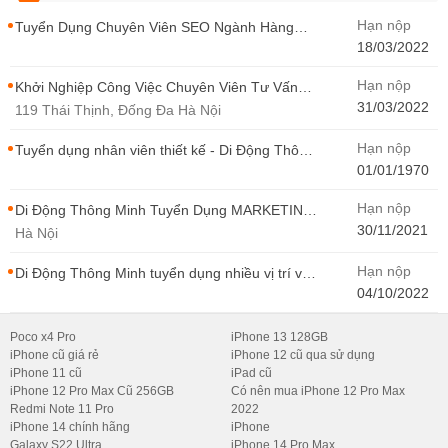
Hạn nộp
Tuyển Dụng Chuyên Viên SEO Ngành Hàng
Điện Thoại Tại Hà Nội
18/03/2022
Hạn nộp
Khởi Nghiệp Công Việc Chuyên Viên Tư Vấn
Bán Hàng Di Động Thông Minh
31/03/2022
119 Thái Thịnh, Đống Đa Hà Nội
Hạn nộp
Tuyển dụng nhân viên thiết kế - Di Động Thông
Minh
01/01/1970
Hạn nộp
Di Động Thông Minh Tuyển Dụng MARKETING
- CONTENT WIRITER
30/11/2021
Hà Nội
Hạn nộp
Di Động Thông Minh tuyển dụng nhiều vị trí với
Thu Nhập Cao, Cơ Hội Thăng Tiến - Di Động
04/10/2022
Thông Minh
Poco x4 Pro
iPhone 13 128GB
iPhone cũ giá rẻ
iPhone 12 cũ qua sử dụng
iPhone 11 cũ
iPad cũ
iPhone 12 Pro Max Cũ 256GB
Có nên mua iPhone 12 Pro Max
Redmi Note 11 Pro
2022
iPhone 14 chính hãng
iPhone
Galaxy S22 Ultra
iPhone 14 Pro Max