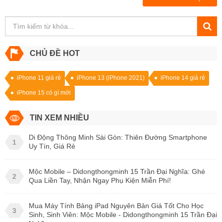
CHỦ ĐỀ HOT
iPhone 11 giá rẻ
iPhone 13 (iPhone 2021)
iPhone 14 giá rẻ
iPhone 15 có gì mới
TIN XEM NHIỀU
Di Động Thông Minh Sài Gòn: Thiên Đường Smartphone
1
Uy Tín, Giá Rẻ
Mộc Mobile – Didongthongminh 15 Trần Đại Nghĩa: Ghé
2
Qua Liền Tay, Nhận Ngay Phụ Kiện Miễn Phí!
Mua Máy Tính Bảng iPad Nguyên Bản Giá Tốt Cho Học
3
Sinh, Sinh Viên: Mộc Mobile - Didongthongminh 15 Trần Đại