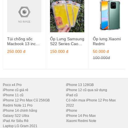
Phụ kiện đem lại cảm giác cầm nắm thật tay, chống rơi hiệu quả.
Túi chống sốc
Ốp Lưng Samsung
Ốp lưng Xiaomi
Macbook 13 inch –
S22 Series Cao
Redmi
Macbook M1
Cấp
250.000 đ
150.000 đ
50.000 đ
100.000đ
Poco x4 Pro
iPhone 13 128GB
iPhone cũ giá rẻ
iPhone 12 cũ qua sử dụng
iPhone 11 cũ
iPad cũ
iPhone 12 Pro Max Cũ 256GB
Có nên mua iPhone 12 Pro Max
Bảo vệ tốt điện thoại không bị trầy xước, rơi rớt
Redmi Note 11 Pro
2022
iPhone 14 chính hãng
iPhone
Ốp lưng iPhone 14 cũng phải trải qua hàng nghìn giờ thử nghiệm
Galaxy S22 Ultra
iPhone 14 Pro Max
iPad Air Siêu Rẻ
Xiaomi Redmi Note
trong suốt quá trình thiết kế và sản xuất để đảm bảo nhãn hàng
Laptop LG Gram 2021