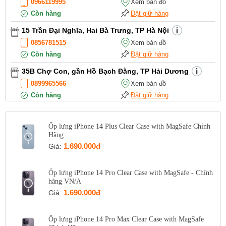
0966119995
Xem bản đồ
Còn hàng
Đặt giữ hàng
15 Trần Đại Nghĩa, Hai Bà Trưng, TP Hà Nội
0856781515
Xem bản đồ
Còn hàng
Đặt giữ hàng
35B Chợ Con, gần Hồ Bạch Đằng, TP Hải Dương
0899965566
Xem bản đồ
Còn hàng
Đặt giữ hàng
12 Điện Biên Phủ, TP Hải Phòng
0916551212
Xem bản đồ
Ốp lưng iPhone 14 Plus Clear Case with MagSafe Chính
Hãng
Còn hàng
Đặt giữ hàng
1.690.000đ
Giá:
Số 72 Trần Thành Ngọ,TP Hải Phòng
0888667272
Xem bản đồ
Ốp lưng iPhone 14 Pro Clear Case with MagSafe - Chính
Còn hàng
Đặt giữ hàng
hãng VN/A
1.690.000đ
Giá:
699 Lê Hồng Phong , Quận 10, TP Hồ Chí Minh
0971699701
Xem bản đồ
Còn hàng
Đặt giữ hàng
Ốp lưng iPhone 14 Pro Max Clear Case with MagSafe