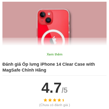
Xem thêm
Đánh giá Ốp lưng iPhone 14 Clear Case with
MagSafe Chính Hãng
4.7
Thiết kế siêu nhẹ, không sợ ố vàng, chống xước toàn diện, bền bỉ
/5
theo năm tháng
Ốp được phủ một lớp sơn chống xước cả mặt trong và ngoài,
(Chưa có đánh giá )
chống xước x2 một cách toàn diện. Vật liệu tạo thành kết hợp lớp