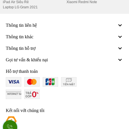
iPad Air Siêu Rẻ
Xiaomi Redmi Note
Laptop LG Gram 2021
Thông tin liên hệ
Thông tin khác
Thông tin hỗ trợ
Gọi tư vấn & khiếu nại
RAM và bộ nhớ trong:
Hỗ trợ thanh toán
RAM: 12GB - 24GB.
ROM: 256GB - 1TB, chuẩn UFS 4.0, giúp tăng tốc độ truy
cập dữ liệu.
Hệ điều hành:
Android 15, giao diện OxygenOS 15 hoặc
ColorOS 15 (phiên bản Trung Quốc).
Kết nối với chúng tôi
Đánh giá:
Với phần cứng cao cấp, OnePlus 13 không chỉ hoạt
động mượt mà trong các tác vụ thông thường mà còn xử lý tốt các
trò chơi đồ họa nặng và ứng dụng chuyên sâu.