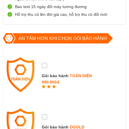
Bao test 15 ngày đổi máy tương đương
0888667272
Xem bản đồ
Còn hàng
Đặt giữ hàng
Hỗ trợ thu cũ lên đời giá cao, hỗ trợ thu cũ đổi mới
699 Lê Hồng Phong , Quận 10, TP Hồ Chí Minh
0971699701
Xem bản đồ
Còn hàng
Đặt giữ hàng
AN TÂM HƠN KHI CHỌN GÓI BẢO HÀNH
Gói bảo hành
TOÀN DIỆN
990.000đ
Gói bảo hành
DGOLD