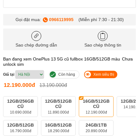
Gọi đặt mua:
0966119995
(Miễn phí 7:30 - 21:30)
Sao chép đường dẫn
Sao chép thông tin
Bạn đang xem OnePlus 13 5G cũ fullbox 16GB/512GB màu
Chưa
unlock sim
Giá tại
Còn hàng
Xem siêu thị
12.190.000đ
13.190.000đ
12GB/256GB
12GB/512GB
16GB/512GB
12GB/2
CŨ
CŨ
CŨ
14.190.0
10.690.000đ
11.890.000đ
12.190.000đ
12GB/512GB
16GB/512GB
24GB/1TB
16.790.000đ
18.290.000đ
20.890.000đ