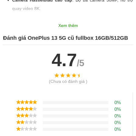
Camera Hasselblad cao cấp
: Bộ ba camera 50MP, hỗ trợ
quay video 8K.
Pin lớn, sạc siêu nhanh
: Dung lượng 6000mAh, sạc nhanh
100W.
Xem thêm
OnePlus 13 không chỉ là một chiếc điện thoại mà còn là tuyên ngôn
Đánh giá OnePlus 13 5G cũ fullbox 16GB/512GB
phong cách và sự hiện đại cho người dùng.
4.7
/5
(Chưa có đánh giá )
0%
0%
0%
II. Đánh giá chi tiết OnePlus 13
0%
0%
1. Thiết kế đẳng cấp, hoàn thiện cao cấp