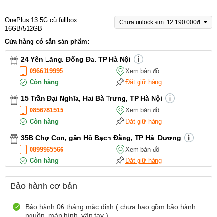
OnePlus 13 5G cũ fullbox
Chưa unlock sim: 12.190.000đ
16GB/512GB
Cửa hàng có sẵn sản phẩm:
24 Yên Lãng, Đống Đa, TP Hà Nội
0966119995
Xem bản đồ
Còn hàng
Đặt giữ hàng
15 Trần Đại Nghĩa, Hai Bà Trưng, TP Hà Nội
0856781515
Xem bản đồ
Còn hàng
Đặt giữ hàng
35B Chợ Con, gần Hồ Bạch Đằng, TP Hải Dương
0899965566
Xem bản đồ
Còn hàng
Đặt giữ hàng
12 Điện Biên Phủ, TP Hải Phòng
Bảo hành cơ bản
0916551212
Xem bản đồ
Còn hàng
Đặt giữ hàng
Bảo hành 06 tháng mặc định ( chưa bao gồm bảo hành
nguồn, màn hình, vân tay )
Số 72 Trần Thành Ngọ,TP Hải Phòng