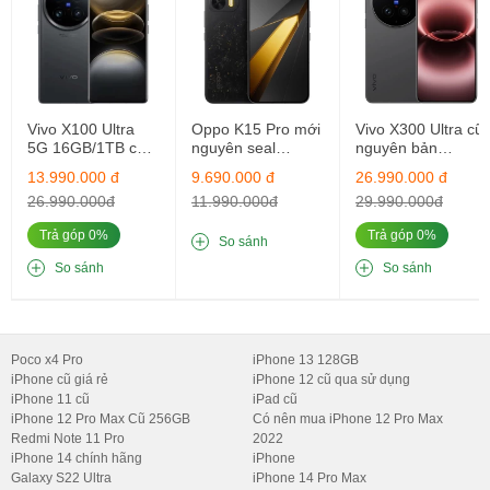
hay làm việc.
Vivo X100 Ultra
Oppo K15 Pro mới
Vivo X300 Ultra cũ
5G 16GB/1TB cũ
nguyên seal
nguyên bản
nguyên bản
12GB/256GB
16GB/512GB
13.990.000 đ
9.690.000 đ
26.990.000 đ
26.990.000đ
11.990.000đ
29.990.000đ
Trả góp 0%
Trả góp 0%
So sánh
So sánh
So sánh
3. Hiệu năng mạnh mẽ với Snapdragon 8 Elite
Poco x4 Pro
iPhone 13 128GB
Chipset:
Snapdragon 8 Elite (3nm), mang lại hiệu năng vượt
iPhone cũ giá rẻ
iPhone 12 cũ qua sử dụng
iPhone 11 cũ
iPad cũ
trội cho mọi tác vụ.
iPhone 12 Pro Max Cũ 256GB
Có nên mua iPhone 12 Pro Max
CPU:
Octa-core (2x4.32 GHz + 6x3.53 GHz).
Redmi Note 11 Pro
2022
iPhone 14 chính hãng
iPhone
GPU:
Adreno 830, tối ưu hóa đồ họa.
Galaxy S22 Ultra
iPhone 14 Pro Max