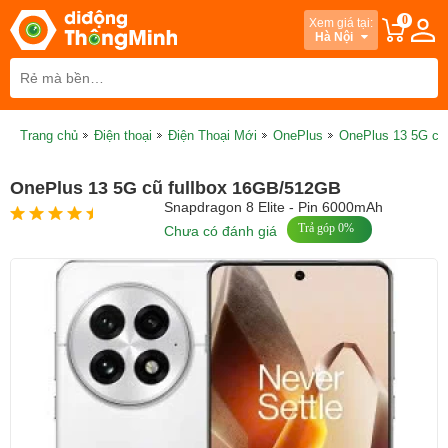
0
Xem giá tại:
Hà Nội
Trang chủ
Điện thoại
Điện Thoại Mới
OnePlus
OnePlus 13 5G cũ
OnePlus 13 5G cũ fullbox 16GB/512GB
Snapdragon 8 Elite - Pin 6000mAh
Trả góp 0%
Chưa có đánh giá