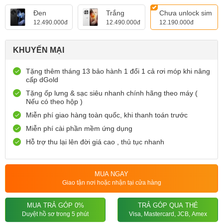
Đen
Trắng
Chưa unlock sim
12.490.000đ
12.490.000đ
12.190.000đ
KHUYẾN MẠI
Tặng thêm tháng 13 bảo hành 1 đổi 1 cả rơi móp khi nâng
cấp dGold
Tặng ốp lưng & sạc siêu nhanh chính hãng theo máy (
Nếu có theo hộp )
Miễn phí giao hàng toàn quốc, khi thanh toán trước
Miễn phí cài phần mềm ứng dụng
Hỗ trợ thu lại lên đời giá cao , thủ tục nhanh
MUA NGAY
Giao tận nơi hoặc nhận tại cửa hàng
MUA TRẢ GÓP 0%
TRẢ GÓP QUA THẺ
Duyệt hồ sơ trong 5 phút
Visa, Mastercard, JCB, Amex