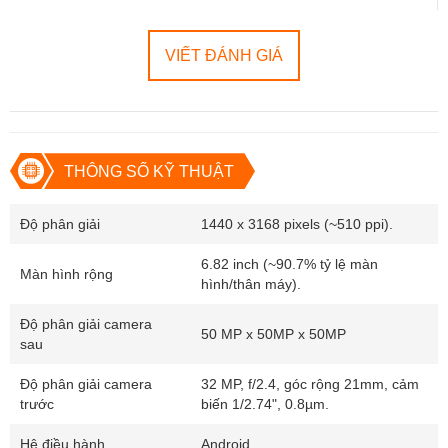
OnePlus 13 mang lại ấn tượng với thiết kế sang trọng, chất liệu bền
bỉ và các tùy chọn màu sắc nổi bật.
VIẾT ĐÁNH GIÁ
Kích thước:
162.9 x 76.5 x 8.5mm, trọng lượng 210g.
Vật liệu:
Mặt trước kính cường lực Crystal Shield, mặt sau
kính hoặc eco-leather (chất liệu thân thiện môi trường).
Khả năng chống nước, bụi:
Chuẩn IP68/IP69, bảo vệ tốt
THÔNG SỐ KỸ THUẬT
trong các điều kiện khắc nghiệt.
Màu sắc:
Đen, Xanh dương và Trắng.
Độ phân giải
1440 x 3168 pixels (~510 ppi).
Đánh giá:
Thiết kế của OnePlus 13 không chỉ đẹp mà còn thực tế,
mang đến sự thoải mái và bền bỉ trong sử dụng hàng ngày.
6.82 inch (~90.7% tỷ lệ màn
Màn hình rộng
hình/thân máy).
Độ phân giải camera
50 MP x 50MP x 50MP
sau
Độ phân giải camera
32 MP, f/2.4, góc rộng 21mm, cảm
trước
biến 1/2.74", 0.8µm.
Hệ điều hành
Android