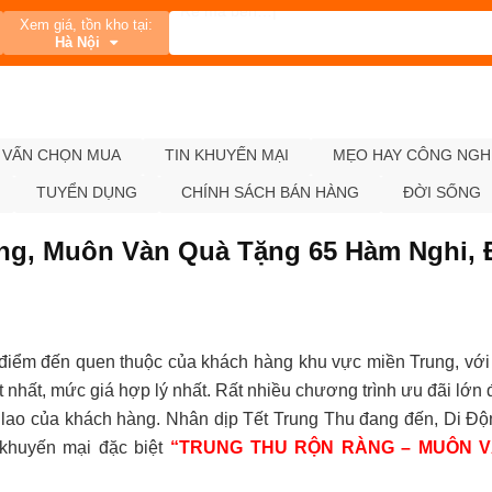
Xem giá, tồn kho tại:
Hà Nội
 VẤN CHỌN MUA
TIN KHUYẾN MẠI
MẸO HAY CÔNG NGH
TUYỂN DỤNG
CHÍNH SÁCH BÁN HÀNG
ĐỜI SỐNG
ng, Muôn Vàn Quà Tặng 65 Hàm Nghi, 
điểm đến quen thuộc của khách hàng khu vực miền Trung, vớ
hất, mức giá hợp lý nhất. Rất nhiều chương trình ưu đãi lớn đ
ớn lao của khách hàng. Nhân dịp Tết Trung Thu đang đến, Di Đ
 khuyến mại đặc biệt
“TRUNG THU RỘN RÀNG – MUÔN 