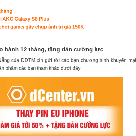
 tháng
i AKG Galaxy S8 Plus
chơi game/ gây chụp ảnh trị giá 150K
ảo hành 12 tháng, tặng dán cường lực
ẵng của DĐTM xin gửi tới các bạn chương trình khuyến mại
 sản phẩm các bạn tham khảo dưới đây: