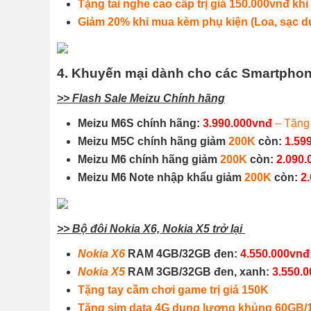
Tặng tai nghe cao cấp trị giá 150.000vnđ kh
Giảm 20% khi mua kèm phụ kiện (Loa, sạc 
4. Khuyến mại dành cho các Smartpho
>> Flash Sale Meizu Chính hãng
Meizu M6S chính hãng:
3.990.000vnđ
– Tặng 
Meizu M5C chính hãng giảm
200K
còn:
1.59
Meizu M6 chính hãng giảm
200K
còn:
2.090
Meizu M6 Note nhập khẩu giảm
200K
còn:
2
>> Bộ đôi Nokia X6, Nokia X5 trở lại
Nokia X6
RAM 4GB/32GB đen:
4.550.000vnđ
Nokia X5
RAM 3GB/32GB đen, xanh:
3.550.
Tặng tay cầm chơi game trị giá 150K
Tặng sim data 4G dung lượng khủng 60GB/1 