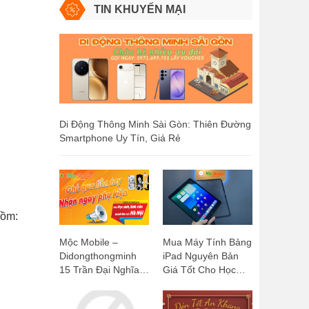
TIN KHUYẾN MẠI
Di Động Thông Minh Sài Gòn: Thiên Đường
Smartphone Uy Tín, Giá Rẻ
gồm:
Mộc Mobile –
Mua Máy Tính Bảng
Didongthongminh
iPad Nguyên Bản
15 Trần Đại Nghĩa:
Giá Tốt Cho Học
Ghé Qua Liền Tay,
Sinh, Sinh Viên:
Nhận Ngay Phụ
Mộc Mobile -