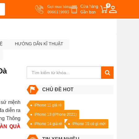
0
Gọi mua hàng
Cửa hàng
0966119995
Gần bạn
Ệ
HƯỚNG DẪN KĨ THUẬT
Đà
CHỦ ĐỀ HOT
i sứ mệnh
iPhone 11 giá rẻ
a diễn ra
iPhone 13 (iPhone 2021)
ộng Thông
iPhone 14 giá rẻ
iPhone 15 có gì mới
VÀN QUÀ