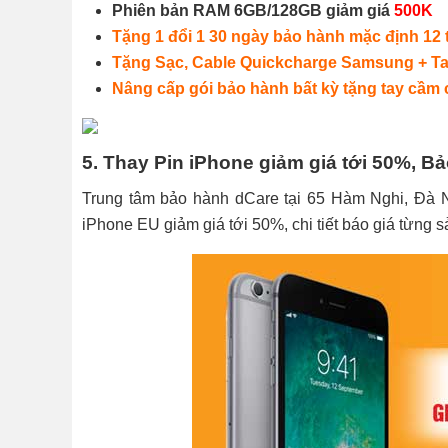
Phiên bản RAM 6GB/128GB giảm giá
500K
Tặng 1 đổi 1 30 ngày bảo hành mặc định 12
Tặng Sạc, Cable Quickcharge Samsung + Ta
Nâng cấp gói bảo hành bất kỳ tặng tay cầm 
5. Thay Pin iPhone giảm giá tới 50%, B
Trung tâm bảo hành dCare tại 65 Hàm Nghi, Đà N
iPhone EU giảm giá tới 50%, chi tiết báo giá từng