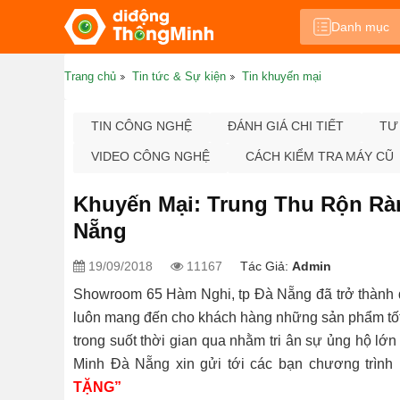
Danh mục
Trang chủ
Tin tức & Sự kiện
Tin khuyến mại
TIN CÔNG NGHỆ
ĐÁNH GIÁ CHI TIẾT
TƯ
VIDEO CÔNG NGHỆ
CÁCH KIỂM TRA MÁY CŨ
Khuyến Mại: Trung Thu Rộn Rà
Nẵng
19/09/2018
11167
Tác Giả:
Admin
Showroom 65 Hàm Nghi, tp Đà Nẵng đã trở thành 
luôn mang đến cho khách hàng những sản phẩm tốt n
trong suốt thời gian qua nhằm tri ân sự ủng hộ l
Minh Đà Nẵng xin gửi tới các bạn chương trình
TẶNG”