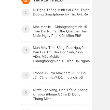
TIN XEM NHIỀU
Di Động Thông Minh Sài Gòn: Thiên
1
Đường Smartphone Uy Tín, Giá Rẻ
Mộc Mobile – Didongthongminh 15
2
Trần Đại Nghĩa: Ghé Qua Liền Tay,
Nhận Ngay Phụ Kiện Miễn Phí!
Mua Máy Tính Bảng iPad Nguyên
3
Bản Giá Tốt Cho Học Sinh, Sinh
Viên: Mộc Mobile -
Didongthongminh 15 Trần Đại Nghĩa
iPhone 12 Pro Max năm 2025: Có
4
còn đáng mua? Đánh giá chi tiết
Rước Lộc Vàng, Đón Tết An Khang
5
khi mua iPhone Cũ tại Di Động
Thông Minh