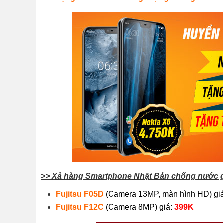
>> Xả hàng Smartphone Nhật Bản chống nước g
Fujitsu F05D
(Camera 13MP, màn hình HD) giá
Fujitsu F12C
(Camera 8MP) giá:
399K