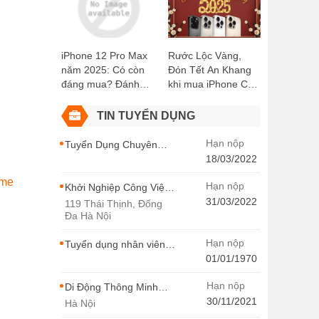
Kiện Miễn Phí!
Didongthongminh
15 Trần Đại Nghĩa
iPhone 12 Pro Max
Rước Lộc Vàng,
năm 2025: Có còn
Đón Tết An Khang
đáng mua? Đánh
khi mua iPhone Cũ
giá chi tiết
tại Di Động Thông
Minh
TIN TUYỂN DỤNG
Hạn nộp
Tuyển Dụng Chuyên
Viên SEO Ngành Hàng
18/03/2022
Điện Thoại Tại Hà Nội
ame
Hạn nộp
Khởi Nghiệp Công Việc
Chuyên Viên Tư Vấn
31/03/2022
119 Thái Thịnh, Đống
Bán Hàng Di Động
Đa Hà Nội
Thông Minh
Hạn nộp
Tuyển dụng nhân viên
thiết kế - Di Động Thông
01/01/1970
Minh
Hạn nộp
Di Động Thông Minh
Tuyển Dụng
30/11/2021
Hà Nội
MARKETING -