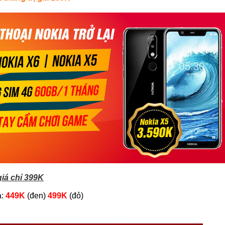
iá chỉ 399K
:
449K
(đen)
499K
(đỏ)