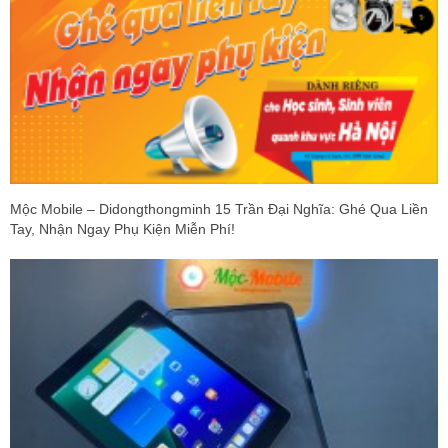
Mộc Mobile – Didongthongminh 15 Trần Đại Nghĩa: Ghé Qua Liền
Tay, Nhận Ngay Phụ Kiện Miễn Phí!