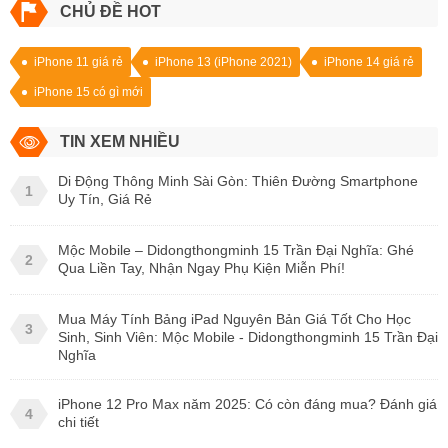
CHỦ ĐỀ HOT
iPhone 11 giá rẻ
iPhone 13 (iPhone 2021)
iPhone 14 giá rẻ
iPhone 15 có gì mới
TIN XEM NHIỀU
Di Động Thông Minh Sài Gòn: Thiên Đường Smartphone
1
Uy Tín, Giá Rẻ
Mộc Mobile – Didongthongminh 15 Trần Đại Nghĩa: Ghé
2
Qua Liền Tay, Nhận Ngay Phụ Kiện Miễn Phí!
Mua Máy Tính Bảng iPad Nguyên Bản Giá Tốt Cho Học
3
Sinh, Sinh Viên: Mộc Mobile - Didongthongminh 15 Trần Đại
Nghĩa
iPhone 12 Pro Max năm 2025: Có còn đáng mua? Đánh giá
4
chi tiết