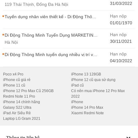
Bán Hàng Di Động Thông Minh
31/03/2022
119 Thái Thịnh, Đống Đa Hà Nội
Hạn nộp
Tuyển dụng nhân viên thiết kế - Di Động Thông
Minh
01/01/1970
Hạn nộp
Di Động Thông Minh Tuyển Dụng MARKETING
- CONTENT WIRITER
30/11/2021
Hà Nội
Hạn nộp
Di Động Thông Minh tuyển dụng nhiều vị trí với
Thu Nhập Cao, Cơ Hội Thăng Tiến - Di Động
04/10/2022
Thông Minh
Poco x4 Pro
iPhone 13 128GB
iPhone cũ giá rẻ
iPhone 12 cũ qua sử dụng
iPhone 11 cũ
iPad cũ
iPhone 12 Pro Max Cũ 256GB
Có nên mua iPhone 12 Pro Max
Redmi Note 11 Pro
2022
iPhone 14 chính hãng
iPhone
Galaxy S22 Ultra
iPhone 14 Pro Max
iPad Air Siêu Rẻ
Xiaomi Redmi Note
Laptop LG Gram 2021
Thông tin liên hệ