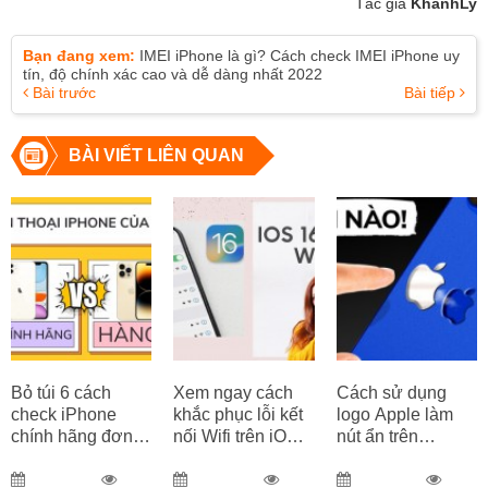
Tác giả
KhanhLy
Bạn đang xem:
IMEI iPhone là gì? Cách check IMEI iPhone uy
tín, độ chính xác cao và dễ dàng nhất 2022
Bài trước
Bài tiếp
BÀI VIẾT LIÊN QUAN
Bỏ túi 6 cách
Xem ngay cách
Cách sử dụng
check iPhone
khắc phục lỗi kết
logo Apple làm
chính hãng đơn
nối Wifi trên iOS
nút ẩn trên
giản, hiệu quả,
16 nhanh chóng,
iPhone
chuẩn Apple
dễ thực hiện