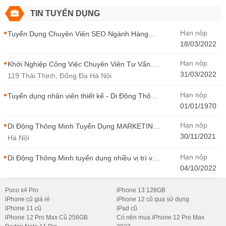
TIN TUYỂN DỤNG
Hạn nộp
Tuyển Dụng Chuyên Viên SEO Ngành Hàng
Điện Thoại Tại Hà Nội
18/03/2022
Hạn nộp
Khởi Nghiệp Công Việc Chuyên Viên Tư Vấn
Bán Hàng Di Động Thông Minh
31/03/2022
119 Thái Thịnh, Đống Đa Hà Nội
Hạn nộp
Tuyển dụng nhân viên thiết kế - Di Động Thông
Minh
01/01/1970
Hạn nộp
Di Động Thông Minh Tuyển Dụng MARKETING
- CONTENT WIRITER
30/11/2021
Hà Nội
Hạn nộp
Di Động Thông Minh tuyển dụng nhiều vị trí với
Thu Nhập Cao, Cơ Hội Thăng Tiến - Di Động
04/10/2022
Thông Minh
Poco x4 Pro
iPhone 13 128GB
iPhone cũ giá rẻ
iPhone 12 cũ qua sử dụng
iPhone 11 cũ
iPad cũ
iPhone 12 Pro Max Cũ 256GB
Có nên mua iPhone 12 Pro Max