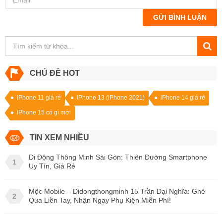
GỬI BÌNH LUẬN
CHỦ ĐỀ HOT
iPhone 11 giá rẻ
iPhone 13 (iPhone 2021)
iPhone 14 giá rẻ
iPhone 15 có gì mới
TIN XEM NHIỀU
Di Động Thông Minh Sài Gòn: Thiên Đường Smartphone
1
Uy Tín, Giá Rẻ
Mộc Mobile – Didongthongminh 15 Trần Đại Nghĩa: Ghé
2
Qua Liền Tay, Nhận Ngay Phụ Kiện Miễn Phí!