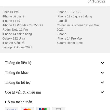
Thu Nhập Cao, Cơ Hội Thăng Tiến - Di Động
04/10/2022
Thông Minh
Poco x4 Pro
iPhone 13 128GB
iPhone cũ giá rẻ
iPhone 12 cũ qua sử dụng
iPhone 11 cũ
iPad cũ
iPhone 12 Pro Max Cũ 256GB
Có nên mua iPhone 12 Pro Max
Redmi Note 11 Pro
2022
iPhone 14 chính hãng
iPhone
Galaxy S22 Ultra
iPhone 14 Pro Max
iPad Air Siêu Rẻ
Xiaomi Redmi Note
Laptop LG Gram 2021
Thông tin liên hệ
Thông tin khác
Thông tin hỗ trợ
Gọi tư vấn & khiếu nại
Hỗ trợ thanh toán