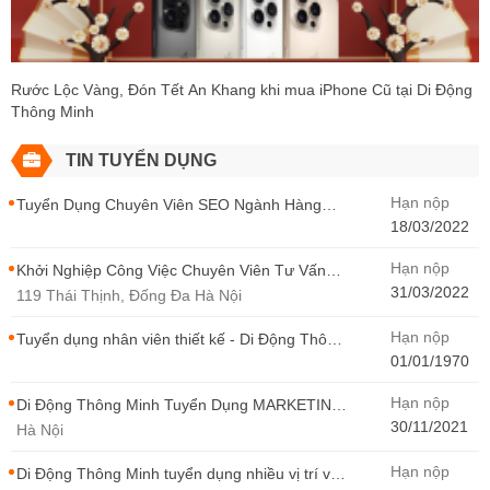
Rước Lộc Vàng, Đón Tết An Khang khi mua iPhone Cũ tại Di Động
Thông Minh
TIN TUYỂN DỤNG
Hạn nộp
Tuyển Dụng Chuyên Viên SEO Ngành Hàng
Điện Thoại Tại Hà Nội
18/03/2022
Hạn nộp
Khởi Nghiệp Công Việc Chuyên Viên Tư Vấn
Bán Hàng Di Động Thông Minh
31/03/2022
119 Thái Thịnh, Đống Đa Hà Nội
Hạn nộp
Tuyển dụng nhân viên thiết kế - Di Động Thông
Minh
01/01/1970
Hạn nộp
Di Động Thông Minh Tuyển Dụng MARKETING
- CONTENT WIRITER
30/11/2021
Hà Nội
Hạn nộp
Di Động Thông Minh tuyển dụng nhiều vị trí với