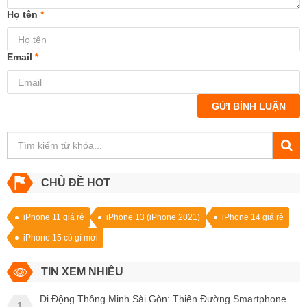
Họ tên
*
Email
*
GỬI BÌNH LUẬN
CHỦ ĐỀ HOT
iPhone 11 giá rẻ
iPhone 13 (iPhone 2021)
iPhone 14 giá rẻ
iPhone 15 có gì mới
TIN XEM NHIỀU
Di Động Thông Minh Sài Gòn: Thiên Đường Smartphone
1