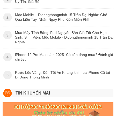
Uy Tín, Giá Rẻ
Mộc Mobile – Didongthongminh 15 Trần Đại Nghĩa: Ghé
2
Qua Liền Tay, Nhận Ngay Phụ Kiện Miễn Phí!
Mua Máy Tính Bảng iPad Nguyên Bản Giá Tốt Cho Học
3
Sinh, Sinh Viên: Mộc Mobile - Didongthongminh 15 Trần Đại
Nghĩa
iPhone 12 Pro Max năm 2025: Có còn đáng mua? Đánh giá
4
chi tiết
Rước Lộc Vàng, Đón Tết An Khang khi mua iPhone Cũ tại
5
Di Động Thông Minh
TIN KHUYẾN MẠI