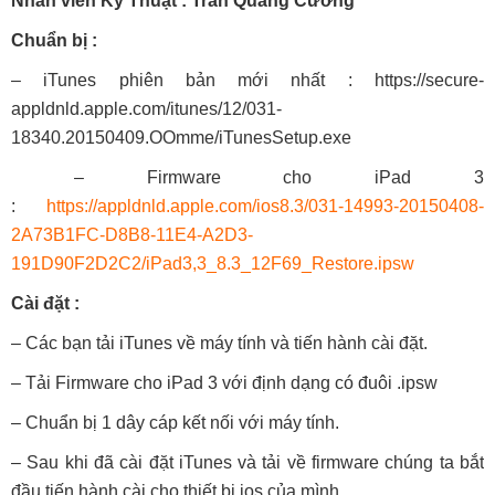
Nhân viên Kỹ Thuật : Trần Quang Cường
Chuẩn bị :
– iTunes phiên bản mới nhất : https://secure-
appldnld.apple.com/itunes/12/031-
18340.20150409.OOmme/iTunesSetup.exe
– Firmware cho iPad 3
:
https://appldnld.apple.com/ios8.3/031-14993-20150408-
2A73B1FC-D8B8-11E4-A2D3-
191D90F2D2C2/iPad3,3_8.3_12F69_Restore.ipsw
Cài đặt :
– Các bạn tải iTunes về máy tính và tiến hành cài đặt.
– Tải Firmware cho iPad 3 với định dạng có đuôi .ipsw
– Chuẩn bị 1 dây cáp kết nối với máy tính.
– Sau khi đã cài đặt iTunes và tải về firmware chúng ta bắt
đầu tiến hành cài cho thiết bị ios của mình.