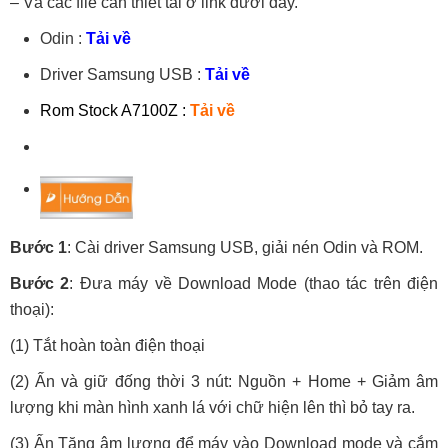
– Và các file cần thiết tải ở link dưới đây.
Odin :
Tải về
Driver Samsung USB :
Tải về
Rom Stock A7100Z :
Tải về
Bước 1
: Cài driver Samsung USB, giải nén Odin và ROM.
Bước 2
: Đưa máy về Download Mode (thao tác trên điện
thoại):
(1) Tắt hoàn toàn điện thoại
(2) Ấn và giữ đống thời 3 nút: Nguồn + Home + Giảm âm
lượng khi màn hình xanh lá với chữ hiện lên thì bỏ tay ra.
(3) Ấn Tăng âm lượng để máy vào Download mode và cắm