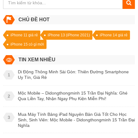
CHỦ ĐỀ HOT
iPhone 11 giá rẻ
iPhone 13 (iPhone 2021)
iPhone 14 giá rẻ
iPhone 15 có gì mới
TIN XEM NHIỀU
Di Động Thông Minh Sài Gòn: Thiên Đường Smartphone
1
Uy Tín, Giá Rẻ
Mộc Mobile – Didongthongminh 15 Trần Đại Nghĩa: Ghé
2
Qua Liền Tay, Nhận Ngay Phụ Kiện Miễn Phí!
Mua Máy Tính Bảng iPad Nguyên Bản Giá Tốt Cho Học
3
Sinh, Sinh Viên: Mộc Mobile - Didongthongminh 15 Trần Đại
Nghĩa