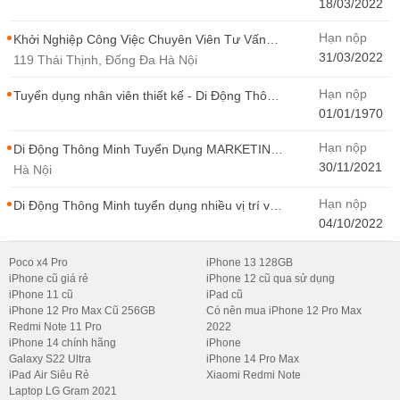
Điện Thoại Tại Hà Nội
18/03/2022
Hạn nộp
Khởi Nghiệp Công Việc Chuyên Viên Tư Vấn
Bán Hàng Di Động Thông Minh
31/03/2022
119 Thái Thịnh, Đống Đa Hà Nội
Hạn nộp
Tuyển dụng nhân viên thiết kế - Di Động Thông
Minh
01/01/1970
Hạn nộp
Di Động Thông Minh Tuyển Dụng MARKETING
- CONTENT WIRITER
30/11/2021
Hà Nội
Hạn nộp
Di Động Thông Minh tuyển dụng nhiều vị trí với
Thu Nhập Cao, Cơ Hội Thăng Tiến - Di Động
04/10/2022
Thông Minh
Poco x4 Pro
iPhone 13 128GB
iPhone cũ giá rẻ
iPhone 12 cũ qua sử dụng
iPhone 11 cũ
iPad cũ
iPhone 12 Pro Max Cũ 256GB
Có nên mua iPhone 12 Pro Max
Redmi Note 11 Pro
2022
iPhone 14 chính hãng
iPhone
Galaxy S22 Ultra
iPhone 14 Pro Max
iPad Air Siêu Rẻ
Xiaomi Redmi Note
Laptop LG Gram 2021