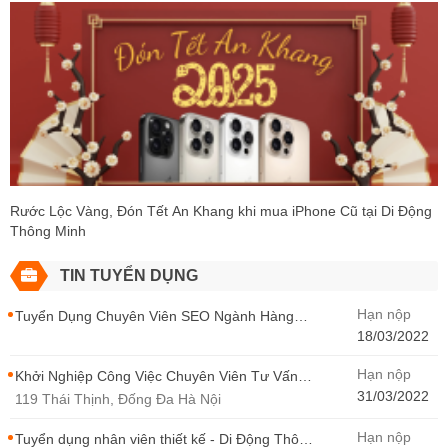
Rước Lộc Vàng, Đón Tết An Khang khi mua iPhone Cũ tại Di Động
Thông Minh
TIN TUYỂN DỤNG
Hạn nộp
Tuyển Dụng Chuyên Viên SEO Ngành Hàng
Điện Thoại Tại Hà Nội
18/03/2022
Hạn nộp
Khởi Nghiệp Công Việc Chuyên Viên Tư Vấn
Bán Hàng Di Động Thông Minh
31/03/2022
119 Thái Thịnh, Đống Đa Hà Nội
Hạn nộp
Tuyển dụng nhân viên thiết kế - Di Động Thông