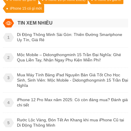
iPhone 15 có gì mới
TIN XEM NHIỀU
Di Động Thông Minh Sài Gòn: Thiên Đường Smartphone
1
Uy Tín, Giá Rẻ
Mộc Mobile – Didongthongminh 15 Trần Đại Nghĩa: Ghé
2
Qua Liền Tay, Nhận Ngay Phụ Kiện Miễn Phí!
Mua Máy Tính Bảng iPad Nguyên Bản Giá Tốt Cho Học
3
Sinh, Sinh Viên: Mộc Mobile - Didongthongminh 15 Trần Đại
Nghĩa
iPhone 12 Pro Max năm 2025: Có còn đáng mua? Đánh giá
4
chi tiết
Rước Lộc Vàng, Đón Tết An Khang khi mua iPhone Cũ tại
5
Di Động Thông Minh