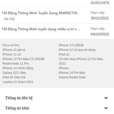
Minh
01/01/1970
Hạn nộp
Di Động Thông Minh Tuyển Dụng MARKETING
- CONTENT WIRITER
30/11/2021
Hà Nội
Hạn nộp
Di Động Thông Minh tuyển dụng nhiều vị trí với
Thu Nhập Cao, Cơ Hội Thăng Tiến - Di Động
04/10/2022
Thông Minh
Poco x4 Pro
iPhone 13 128GB
iPhone cũ giá rẻ
iPhone 12 cũ qua sử dụng
iPhone 11 cũ
iPad cũ
iPhone 12 Pro Max Cũ 256GB
Có nên mua iPhone 12 Pro Max
Redmi Note 11 Pro
2022
iPhone 14 chính hãng
iPhone
Galaxy S22 Ultra
iPhone 14 Pro Max
iPad Air Siêu Rẻ
Xiaomi Redmi Note
Laptop LG Gram 2021
Thông tin liên hệ
Thông tin khác