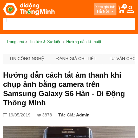
0
Xem giá tại:
Hà Nội
Trang chủ
Tin tức & Sự kiện
Hướng dẫn kĩ thuật
TIN CÔNG NGHỆ
ĐÁNH GIÁ CHI TIẾT
TƯ VẤN CHỌ
Hướng dẫn cách tắt âm thanh khi
chụp ảnh bằng camera trên
Samsung Galaxy S6 Hàn - Di Động
Thông Minh
19/05/2019
3878
Tác Giả:
Admin