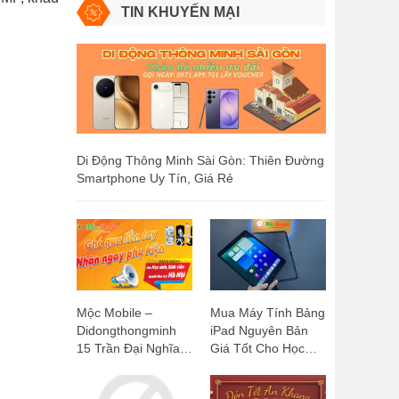
TIN KHUYẾN MẠI
Di Động Thông Minh Sài Gòn: Thiên Đường
Smartphone Uy Tín, Giá Rẻ
Mộc Mobile –
Mua Máy Tính Bảng
Didongthongminh
iPad Nguyên Bản
15 Trần Đại Nghĩa:
Giá Tốt Cho Học
Ghé Qua Liền Tay,
Sinh, Sinh Viên:
Nhận Ngay Phụ
Mộc Mobile -