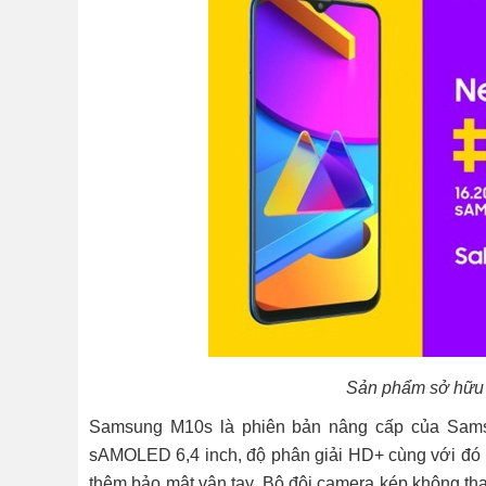
Sản phẩm sở hữu c
Samsung M10s là phiên bản nâng cấp của Sams
sAMOLED 6,4 inch, độ phân giải HD+ cùng với đó l
thêm bảo mật vân tay. Bộ đôi camera kép không tha