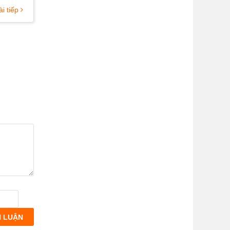
ài tiếp
H LUẬN