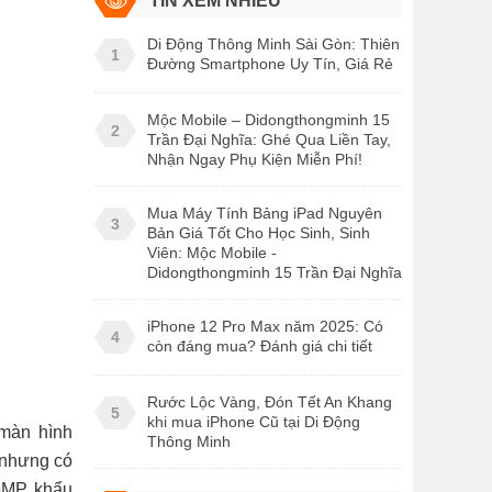
TIN XEM NHIỀU
Di Động Thông Minh Sài Gòn: Thiên
1
Đường Smartphone Uy Tín, Giá Rẻ
Mộc Mobile – Didongthongminh 15
2
Trần Đại Nghĩa: Ghé Qua Liền Tay,
Nhận Ngay Phụ Kiện Miễn Phí!
Mua Máy Tính Bảng iPad Nguyên
3
Bản Giá Tốt Cho Học Sinh, Sinh
Viên: Mộc Mobile -
Didongthongminh 15 Trần Đại Nghĩa
iPhone 12 Pro Max năm 2025: Có
4
còn đáng mua? Đánh giá chi tiết
Rước Lộc Vàng, Đón Tết An Khang
5
khi mua iPhone Cũ tại Di Động
màn hình
Thông Minh
 nhưng có
5MP, khẩu