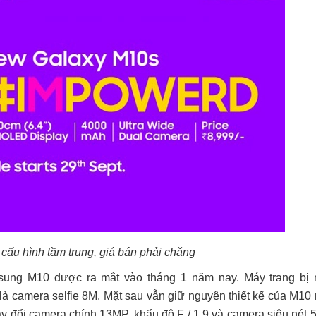
ấu hình tầm trung, giá bán phải chăng
ung M10 được ra mắt vào tháng 1 năm nay. Máy trang bị 
à camera selfie 8M. Mặt sau vẫn giữ nguyên thiết kế của M10
y đổi camera chính 13MP, khẩu độ F / 1.9 và camera siêu nét 