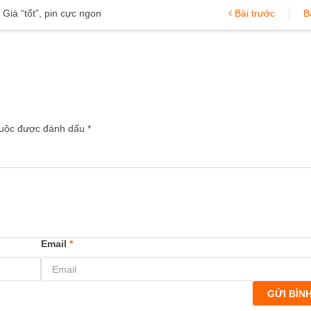
iá “tốt”, pin cực ngon
Bài trước
B
 buộc được đánh dấu
*
Email
*
GỬI BÌN