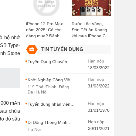
Kiện Miễn Phí!
Didongthongminh
15 Trần Đại Nghĩa
iPhone 12 Pro Max
Rước Lộc Vàng,
năm 2025: Có còn
Đón Tết An Khang
đáng mua? Đánh
khi mua iPhone Cũ
và bộ nhớ
giá chi tiết
tại Di Động Thông
USB Type-
Minh
TIN TUYỂN DỤNG
anh Stone
Hạn nộp
Tuyển Dụng Chuyên
Viên SEO Ngành Hàng
18/03/2022
Điện Thoại Tại Hà Nội
Hạn nộp
Khởi Nghiệp Công Việc
Chuyên Viên Tư Vấn
31/03/2022
119 Thái Thịnh, Đống
Bán Hàng Di Động
Đa Hà Nội
Thông Minh
5.000 mAh
Hạn nộp
Tuyển dụng nhân viên
thiết kế - Di Động Thông
01/01/1970
 sau chứa
Minh
đo độ sâu
Hạn nộp
Di Động Thông Minh
Tuyển Dụng
30/11/2021
Hà Nội
MARKETING -