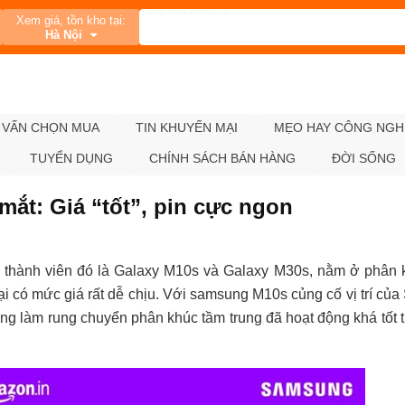
Xem giá, tồn kho tại:
Hà Nội
 VẤN CHỌN MUA
TIN KHUYẾN MẠI
MẸO HAY CÔNG NGH
TUYỂN DỤNG
CHÍNH SÁCH BÁN HÀNG
ĐỜI SỐNG
mắt: Giá “tốt”, pin cực ngon
thành viên đó là Galaxy M10s và Galaxy M30s, nằm ở phân 
lại có mức giá rất dễ chịu. Với samsung M10s củng cố vị trí củ
hãng làm rung chuyển phân khúc tầm trung đã hoạt động khá tốt