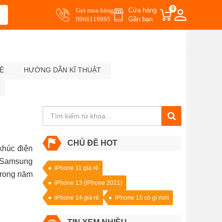
0
Gọi mua hàng
Cửa hàng
0966119995
Gần bạn
Ệ
HƯỚNG DẪN KĨ THUẬT
CHỦ ĐỀ HOT
khúc điện
a Samsung
iPhone 11 giá rẻ
 trong năm
iPhone 13 (iPhone 2021)
iPhone 14 giá rẻ
iPhone 15 có gì mới