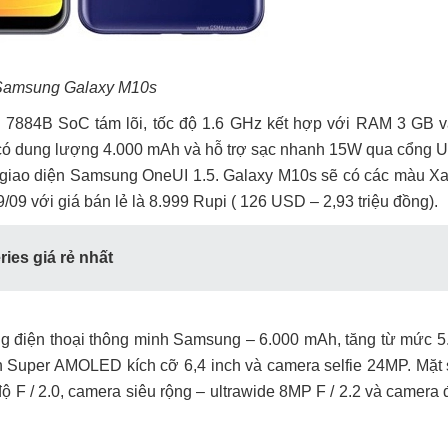
Samsung Galaxy M10s
s 7884B SoC tám lõi, tốc độ 1.6 GHz kết hợp với RAM 3 GB 
s có dung lượng 4.000 mAh và hỗ trợ sạc nhanh 15W qua cổng 
ới giao diện Samsung OneUI 1.5. Galaxy M10s sẽ có các màu X
9 với giá bán lẻ là 8.999 Rupi ( 126 USD – 2,93 triệu đồng).
ies giá rẻ nhất
ng điện thoại thông minh Samsung – 6.000 mAh, tăng từ mức 
h Super AMOLED kích cỡ 6,4 inch và camera selfie 24MP. Mặt
F / 2.0, camera siêu rộng – ultrawide 8MP F / 2.2 và camera 