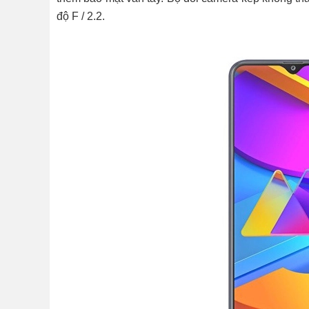
độ F / 2.2.