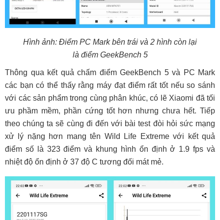
Hình ảnh: Điểm PC Mark bên trái và 2 hình còn lại
là điểm GeekBench 5
Thông qua kết quả chấm điểm GeekBench 5 và PC Mark
các bạn có thể thấy rằng máy đạt điểm rất tốt nếu so sánh
với các sản phẩm trong cùng phân khúc, có lẽ Xiaomi đã tối
ưu phầm mềm, phần cứng tốt hơn nhưng chưa hết. Tiếp
theo chúng ta sẽ cùng đi đến với bài test đòi hỏi sức mạng
xử lý nặng hơn mang tên Wild Life Extreme với kết quả
điểm số là 323 điểm và khung hình ổn định ở 1.9 fps và
nhiệt độ ổn định ở 37 độ C tương đối mát mẻ.