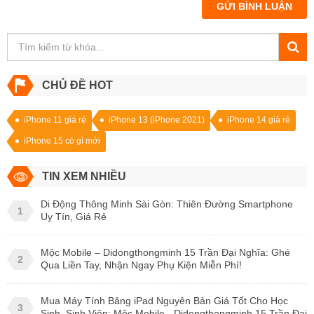
GỬI BÌNH LUẬN
CHỦ ĐỀ HOT
iPhone 11 giá rẻ
iPhone 13 (iPhone 2021)
iPhone 14 giá rẻ
iPhone 15 có gì mới
TIN XEM NHIỀU
Di Động Thông Minh Sài Gòn: Thiên Đường Smartphone
1
Uy Tín, Giá Rẻ
Mộc Mobile – Didongthongminh 15 Trần Đại Nghĩa: Ghé
2
Qua Liền Tay, Nhận Ngay Phụ Kiện Miễn Phí!
Mua Máy Tính Bảng iPad Nguyên Bản Giá Tốt Cho Học
3
Sinh, Sinh Viên: Mộc Mobile - Didongthongminh 15 Trần Đại