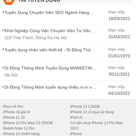
TIN TUYỂN DỤNG
Hạn nộp
Tuyển Dụng Chuyên Viên SEO Ngành Hàng
Điện Thoại Tại Hà Nội
18/03/2022
Hạn nộp
Khởi Nghiệp Công Việc Chuyên Viên Tư Vấn
Bán Hàng Di Động Thông Minh
31/03/2022
119 Thái Thịnh, Đống Đa Hà Nội
Hạn nộp
Tuyển dụng nhân viên thiết kế - Di Động Thông
Minh
01/01/1970
Hạn nộp
Di Động Thông Minh Tuyển Dụng MARKETING
- CONTENT WIRITER
30/11/2021
Hà Nội
Hạn nộp
Di Động Thông Minh tuyển dụng nhiều vị trí với
Thu Nhập Cao, Cơ Hội Thăng Tiến - Di Động
04/10/2022
Thông Minh
Poco x4 Pro
iPhone 13 128GB
iPhone cũ giá rẻ
iPhone 12 cũ qua sử dụng
iPhone 11 cũ
iPad cũ
iPhone 12 Pro Max Cũ 256GB
Có nên mua iPhone 12 Pro Max
Redmi Note 11 Pro
2022
iPhone 14 chính hãng
iPhone