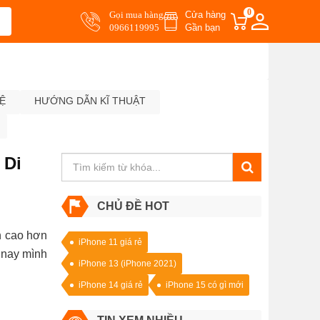
0
Gọi mua hàng
Cửa hàng
0966119995
Gần bạn
Ệ
HƯỚNG DẪN KĨ THUẬT
 Di
CHỦ ĐỀ HOT
h cao hơn
iPhone 11 giá rẻ
 nay mình
iPhone 13 (iPhone 2021)
iPhone 14 giá rẻ
iPhone 15 có gì mới