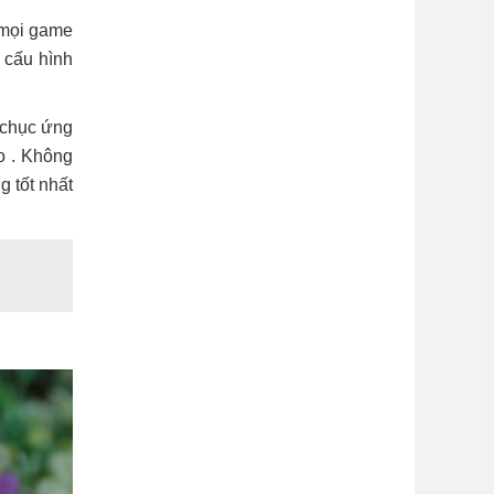
 mọi game
 cấu hình
 chục ứng
o . Không
g tốt nhất