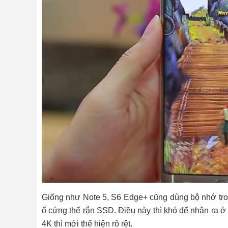
Giống như Note 5, S6 Edge+ cũng dùng bộ nhớ tro
ổ cứng thể rắn SSD. Điều này thì khó để nhận ra 
4K thì mới thể hiện rõ rệt.