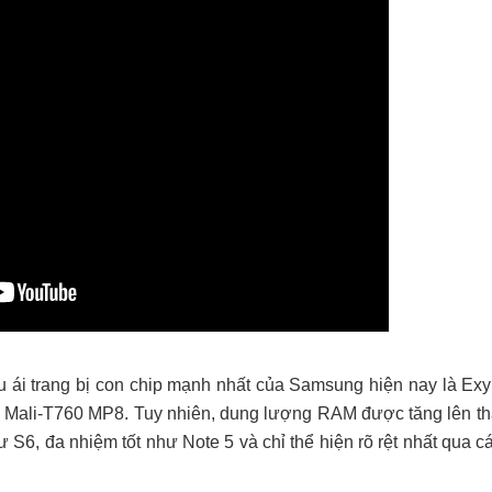
 ái trang bị con chip mạnh nhất của Samsung hiện nay là Ex
PU Mali-T760 MP8. Tuy nhiên, dung lượng RAM được tăng lên t
6, đa nhiệm tốt như Note 5 và chỉ thể hiện rõ rệt nhất qua các