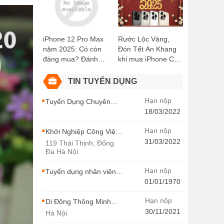
Kiện Miễn Phí!
Didongthongminh
15 Trần Đại Nghĩa
iPhone 12 Pro Max
Rước Lộc Vàng,
năm 2025: Có còn
Đón Tết An Khang
đáng mua? Đánh
khi mua iPhone Cũ
giá chi tiết
tại Di Động Thông
Minh
TIN TUYỂN DỤNG
Hạn nộp
Tuyển Dụng Chuyên
Viên SEO Ngành Hàng
18/03/2022
Điện Thoại Tại Hà Nội
Hạn nộp
Khởi Nghiệp Công Việc
Chuyên Viên Tư Vấn
31/03/2022
119 Thái Thịnh, Đống
Bán Hàng Di Động
Đa Hà Nội
Thông Minh
Hạn nộp
Tuyển dụng nhân viên
thiết kế - Di Động Thông
01/01/1970
Minh
Hạn nộp
Di Động Thông Minh
Tuyển Dụng
30/11/2021
Hà Nội
MARKETING -