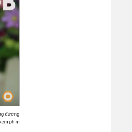
ơng đương
 xem phim