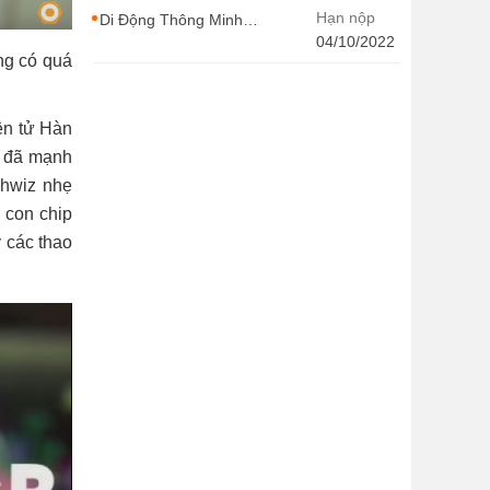
CONTENT WIRITER
Hạn nộp
Di Động Thông Minh
tuyển dụng nhiều vị trí
04/10/2022
ng có quá
với Thu Nhập Cao, Cơ
Hội Thăng Tiến - Di
Động Thông Minh
ện tử Hàn
i đã mạnh
chwiz nhẹ
 con chip
 các thao