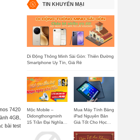
TIN KHUYẾN MẠI
Di Động Thông Minh Sài Gòn: Thiên Đường
Smartphone Uy Tín, Giá Rẻ
ynos 7420
Mộc Mobile –
Mua Máy Tính Bảng
Didongthongminh
iPad Nguyên Bản
hành 4GB,
15 Trần Đại Nghĩa:
Giá Tốt Cho Học
 bài test
Ghé Qua Liền Tay,
Sinh, Sinh Viên:
Nhận Ngay Phụ
Mộc Mobile -