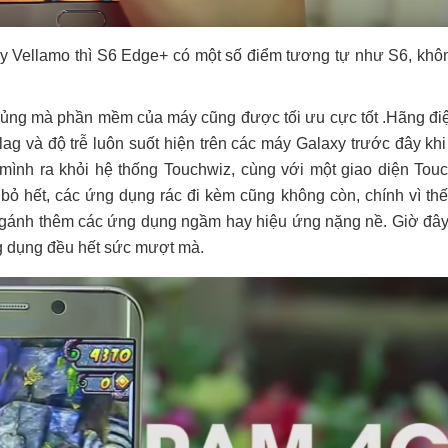
y Vellamo thì S6 Edge+ có một số điểm tương tự như S6, khô
hủng mà phần mềm của máy cũng được tối ưu cực tốt .Hãng đi
g và độ trễ luôn suốt hiện trên các máy Galaxy trước đây kh
 mình ra khỏi hệ thống Touchwiz, cùng với một giao diện Tou
ỏ hết, các ứng dụng rác đi kèm cũng không còn, chính vì thế
gánh thêm các ứng dụng ngầm hay hiệu ứng nặng nề. Giờ đây
ng dụng đều hết sức mượt mà.