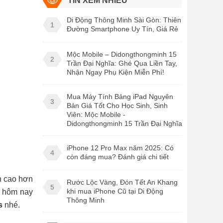
TIN XEM NHIỀU
Di Động Thông Minh Sài Gòn: Thiên
1
Đường Smartphone Uy Tín, Giá Rẻ
Mộc Mobile – Didongthongminh 15
2
Trần Đại Nghĩa: Ghé Qua Liền Tay,
Nhận Ngay Phụ Kiện Miễn Phí!
Mua Máy Tính Bảng iPad Nguyên
3
Bản Giá Tốt Cho Học Sinh, Sinh
Viên: Mộc Mobile -
Didongthongminh 15 Trần Đại Nghĩa
iPhone 12 Pro Max năm 2025: Có
4
còn đáng mua? Đánh giá chi tiết
h cao hơn
Rước Lộc Vàng, Đón Tết An Khang
5
khi mua iPhone Cũ tại Di Động
 hôm nay
Thông Minh
s
nhé.