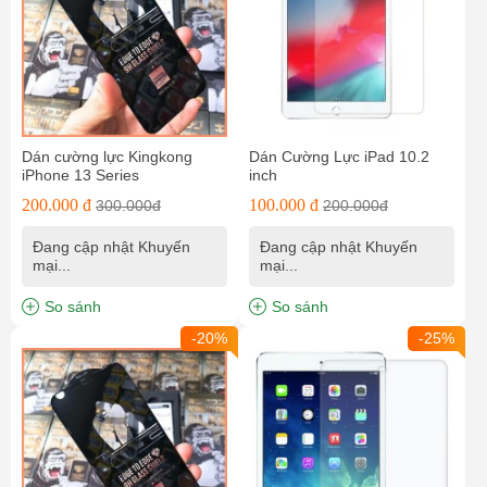
Dán cường lực Kingkong
Dán Cường Lực iPad 10.2
iPhone 13 Series
inch
200.000 đ
100.000 đ
300.000đ
200.000đ
Đang cập nhật Khuyến
Đang cập nhật Khuyến
mại...
mại...
So sánh
So sánh
-20%
-25%