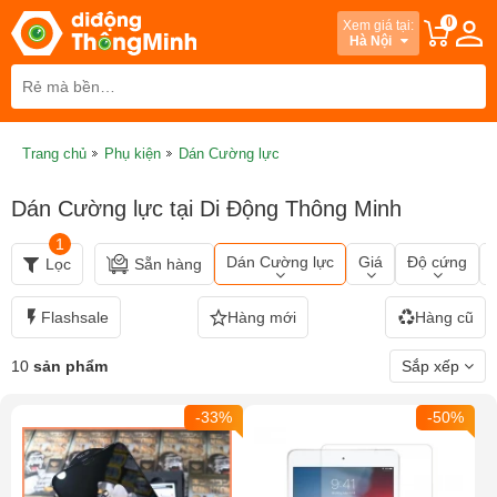
0
Xem giá tại:
Hà Nội
Trang chủ
Phụ kiện
Dán Cường lực
Dán Cường lực tại Di Động Thông Minh
1
Dán Cường lực
Giá
Độ cứng
Lọc
Sẵn hàng
Flashsale
Hàng mới
Hàng cũ
10
sản phẩm
Sắp xếp
-33%
-50%