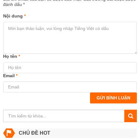
đánh dấu
*
Nội dung
*
Họ tên
*
Email
*
GỬI BÌNH LUẬN
CHỦ ĐỀ HOT