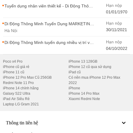
Hạn nộp
Tuyển dụng nhân viên thiết kế - Di Động Thông
Minh
01/01/1970
Hạn nộp
Di Động Thông Minh Tuyển Dụng MARKETING
- CONTENT WIRITER
30/11/2021
Hà Nội
Hạn nộp
Di Động Thông Minh tuyển dụng nhiều vị trí với
Thu Nhập Cao, Cơ Hội Thăng Tiến - Di Động
04/10/2022
Thông Minh
Poco x4 Pro
iPhone 13 128GB
iPhone cũ giá rẻ
iPhone 12 cũ qua sử dụng
iPhone 11 cũ
iPad cũ
iPhone 12 Pro Max Cũ 256GB
Có nên mua iPhone 12 Pro Max
Redmi Note 11 Pro
2022
iPhone 14 chính hãng
iPhone
Galaxy S22 Ultra
iPhone 14 Pro Max
iPad Air Siêu Rẻ
Xiaomi Redmi Note
Laptop LG Gram 2021
Thông tin liên hệ