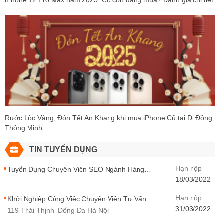
iPhone 12 Pro Max năm 2025: Có còn đáng mua? Đánh giá chi tiết
Rước Lộc Vàng, Đón Tết An Khang khi mua iPhone Cũ tại Di Động
Thông Minh
TIN TUYỂN DỤNG
Hạn nộp
Tuyển Dụng Chuyên Viên SEO Ngành Hàng
Điện Thoại Tại Hà Nội
18/03/2022
Hạn nộp
Khởi Nghiệp Công Việc Chuyên Viên Tư Vấn
Bán Hàng Di Động Thông Minh
31/03/2022
119 Thái Thịnh, Đống Đa Hà Nội