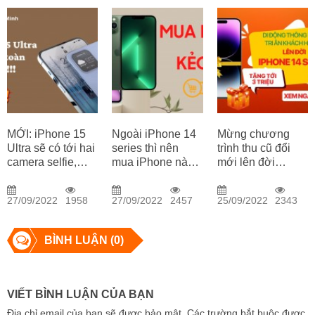
MỚI: iPhone 15
Ngoài iPhone 14
Mừng chương
Ultra sẽ có tới hai
series thì nên
trình thu cũ đổi
camera selfie,
mua iPhone nào
mới lên đời
cổng USB-C và
tốt nhất năm
iPhone 14 Series
hơn thế nữa?
2022: Đây là điện
tại Di Động
27/09/2022
1958
27/09/2022
2457
25/09/2022
2343
thoại dành cho
Thông Minh
bạn!
BÌNH LUẬN (0)
VIẾT BÌNH LUẬN CỦA BẠN
Địa chỉ email của bạn sẽ được bảo mật. Các trường bắt buộc được