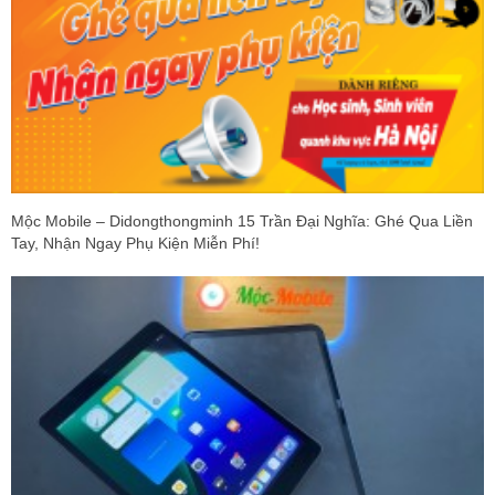
Mộc Mobile – Didongthongminh 15 Trần Đại Nghĩa: Ghé Qua Liền
Tay, Nhận Ngay Phụ Kiện Miễn Phí!