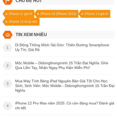
CHỦ ĐỀ HOT
iPhone 11 giá rẻ
iPhone 13 (iPhone 2021)
iPhone 14 giá rẻ
iPhone 15 có gì mới
TIN XEM NHIỀU
Di Động Thông Minh Sài Gòn: Thiên Đường Smartphone
1
Uy Tín, Giá Rẻ
Mộc Mobile – Didongthongminh 15 Trần Đại Nghĩa: Ghé
2
Qua Liền Tay, Nhận Ngay Phụ Kiện Miễn Phí!
Mua Máy Tính Bảng iPad Nguyên Bản Giá Tốt Cho Học
3
Sinh, Sinh Viên: Mộc Mobile - Didongthongminh 15 Trần Đại
Nghĩa
iPhone 12 Pro Max năm 2025: Có còn đáng mua? Đánh giá
4
chi tiết