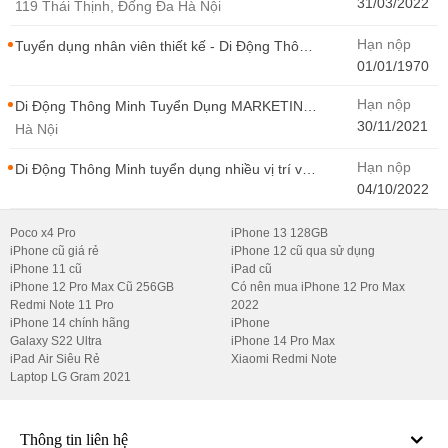
Bán Hàng Di Động Thông Minh
31/03/2022
119 Thái Thịnh, Đống Đa Hà Nội
Hạn nộp
Tuyển dụng nhân viên thiết kế - Di Động Thông
Minh
01/01/1970
Hạn nộp
Di Động Thông Minh Tuyển Dụng MARKETING
- CONTENT WIRITER
30/11/2021
Hà Nội
Hạn nộp
Di Động Thông Minh tuyển dụng nhiều vị trí với
Thu Nhập Cao, Cơ Hội Thăng Tiến - Di Động
04/10/2022
Thông Minh
Poco x4 Pro
iPhone 13 128GB
iPhone cũ giá rẻ
iPhone 12 cũ qua sử dụng
iPhone 11 cũ
iPad cũ
iPhone 12 Pro Max Cũ 256GB
Có nên mua iPhone 12 Pro Max
Redmi Note 11 Pro
2022
iPhone 14 chính hãng
iPhone
Galaxy S22 Ultra
iPhone 14 Pro Max
iPad Air Siêu Rẻ
Xiaomi Redmi Note
Laptop LG Gram 2021
Thông tin liên hệ