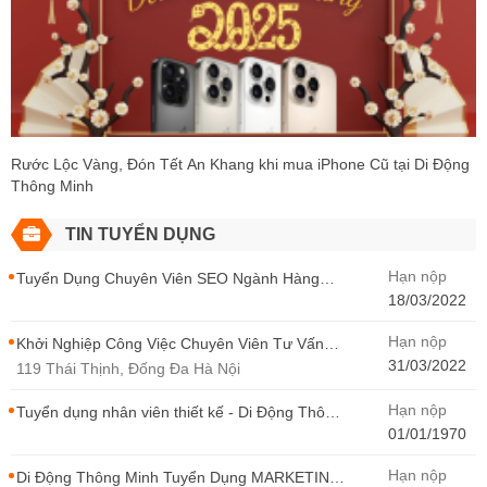
Rước Lộc Vàng, Đón Tết An Khang khi mua iPhone Cũ tại Di Động
Thông Minh
TIN TUYỂN DỤNG
Hạn nộp
Tuyển Dụng Chuyên Viên SEO Ngành Hàng
Điện Thoại Tại Hà Nội
18/03/2022
Hạn nộp
Khởi Nghiệp Công Việc Chuyên Viên Tư Vấn
Bán Hàng Di Động Thông Minh
31/03/2022
119 Thái Thịnh, Đống Đa Hà Nội
Hạn nộp
Tuyển dụng nhân viên thiết kế - Di Động Thông
Minh
01/01/1970
Hạn nộp
Di Động Thông Minh Tuyển Dụng MARKETING