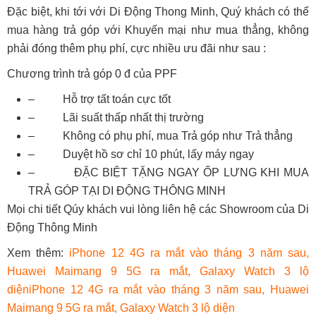
Đặc biệt, khi tới với Di Động Thong Minh, Quý khách có thể
mua hàng trả góp với Khuyến mại như mua thẳng, không
phải đóng thêm phụ phí, cực nhiều ưu đãi như sau :
Chương trình
trả góp 0 đ
của PPF
– Hỗ trợ tất toán cực tốt
– Lãi suất thấp nhất thị trường
– Không có phụ phí, mua Trả góp như Trả thẳng
– Duyệt hồ sơ chỉ 10 phút, lấy máy ngay
– ĐẶC BIỆT TẶNG NGAY ỐP LƯNG KHI MUA
TRẢ GÓP TẠI DI ĐỘNG THÔNG MINH
Mọi chi tiết Qúy khách vui lòng liên hệ các Showroom của Di
Động Thông Minh
Xem thêm:
iPhone 12 4G ra mắt vào tháng 3 năm sau,
Huawei Maimang 9 5G ra mắt, Galaxy Watch 3 lộ
diệniPhone 12 4G ra mắt vào tháng 3 năm sau, Huawei
Maimang 9 5G ra mắt, Galaxy Watch 3 lộ diện