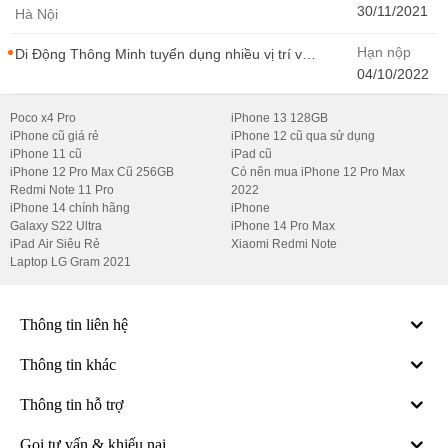
- CONTENT WIRITER
30/11/2021
Hà Nội
Hạn nộp
Di Động Thông Minh tuyển dụng nhiều vị trí với
Thu Nhập Cao, Cơ Hội Thăng Tiến - Di Động
04/10/2022
Thông Minh
Poco x4 Pro
iPhone 13 128GB
iPhone cũ giá rẻ
iPhone 12 cũ qua sử dụng
iPhone 11 cũ
iPad cũ
iPhone 12 Pro Max Cũ 256GB
Có nên mua iPhone 12 Pro Max
Redmi Note 11 Pro
2022
iPhone 14 chính hãng
iPhone
Galaxy S22 Ultra
iPhone 14 Pro Max
iPad Air Siêu Rẻ
Xiaomi Redmi Note
Laptop LG Gram 2021
Thông tin liên hệ
Thông tin khác
Thông tin hỗ trợ
Gọi tư vấn & khiếu nại