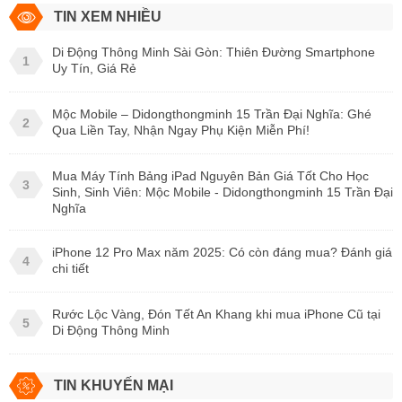
TIN XEM NHIỀU
Di Động Thông Minh Sài Gòn: Thiên Đường Smartphone
1
Uy Tín, Giá Rẻ
Mộc Mobile – Didongthongminh 15 Trần Đại Nghĩa: Ghé
2
Qua Liền Tay, Nhận Ngay Phụ Kiện Miễn Phí!
Mua Máy Tính Bảng iPad Nguyên Bản Giá Tốt Cho Học
3
Sinh, Sinh Viên: Mộc Mobile - Didongthongminh 15 Trần Đại
Nghĩa
iPhone 12 Pro Max năm 2025: Có còn đáng mua? Đánh giá
4
chi tiết
Rước Lộc Vàng, Đón Tết An Khang khi mua iPhone Cũ tại
5
Di Động Thông Minh
TIN KHUYẾN MẠI