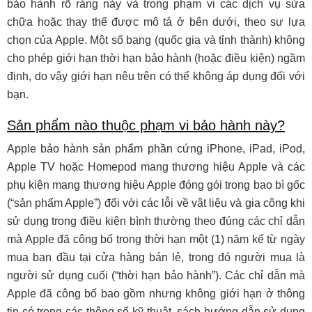
bảo hành rõ ràng này và trong phạm vi các dịch vụ sửa
chữa hoặc thay thế được mô tả ở bên dưới, theo sự lựa
chọn của Apple. Một số bang (quốc gia và tỉnh thành) không
cho phép giới hạn thời hạn bảo hành (hoặc điều kiện) ngầm
định, do vậy giới hạn nêu trên có thể không áp dụng đối với
bạn.
Sản phẩm nào thuộc phạm vi bảo hành này?
Apple bảo hành sản phẩm phần cứng iPhone, iPad, iPod,
Apple TV hoặc Homepod mang thương hiệu Apple và các
phụ kiện mang thương hiệu Apple đóng gói trong bao bì gốc
(“sản phẩm Apple”) đối với các lỗi về vật liệu và gia công khi
sử dụng trong điều kiện bình thường theo đúng các chỉ dẫn
mà Apple đã công bố trong thời hạn một (1) năm kể từ ngày
mua ban đầu tại cửa hàng bán lẻ, trong đó người mua là
người sử dụng cuối (“thời hạn bảo hành”). Các chỉ dẫn mà
Apple đã công bố bao gồm nhưng không giới hạn ở thông
tin có trong các thông số kỹ thuật, sách hướng dẫn sử dụng