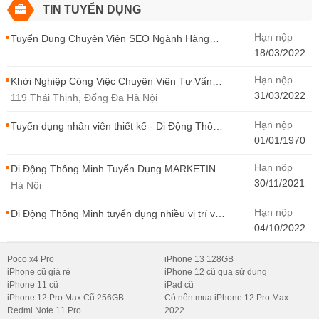
TIN TUYỂN DỤNG
Hạn nộp
Tuyển Dụng Chuyên Viên SEO Ngành Hàng
Điện Thoại Tại Hà Nội
18/03/2022
Hạn nộp
Khởi Nghiệp Công Việc Chuyên Viên Tư Vấn
Bán Hàng Di Động Thông Minh
31/03/2022
119 Thái Thịnh, Đống Đa Hà Nội
Hạn nộp
Tuyển dụng nhân viên thiết kế - Di Động Thông
Minh
01/01/1970
Hạn nộp
Di Động Thông Minh Tuyển Dụng MARKETING
- CONTENT WIRITER
30/11/2021
Hà Nội
Hạn nộp
Di Động Thông Minh tuyển dụng nhiều vị trí với
Thu Nhập Cao, Cơ Hội Thăng Tiến - Di Động
04/10/2022
Thông Minh
Poco x4 Pro
iPhone 13 128GB
iPhone cũ giá rẻ
iPhone 12 cũ qua sử dụng
iPhone 11 cũ
iPad cũ
iPhone 12 Pro Max Cũ 256GB
Có nên mua iPhone 12 Pro Max
Redmi Note 11 Pro
2022