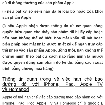
cũ đi thông thường của sản phẩm
A
pple
(i) nếu bất kỳ số sê-ri nào đã bị loại bỏ hoặc xóa khỏi
sản phẩm
A
pple
(j) nếu
A
pple nhận được thông tin từ cơ quan công
quyền hữu quan cho thấy sản phẩm đã bị lấy cắp hoặc
nếu bạn không thể vô hiệu hóa mật khẩu đã bật hoặc
biện pháp bảo mật khác được thiết kế để ngăn truy cập
trái phép vào sản phẩm
A
pple, đồng thời, bạn không thể
chứng minh theo bất cứ cách nào rằng mình là người
được quyền dùng sản phẩm đó (ví dụ: bằng cách xuất
trình bằng chứng mua hàng).
Thông tin quan trọng về việc hạn chế bảo
dưỡng đối với i
P
hone, i
P
ad,
A
pple TV
và
H
omepod
Apple có thể hạn chế việc bảo dưỡng theo bảo hành đối với
iPhone, iPad, iPod, Apple TV và Homepod chỉ ở quốc gia