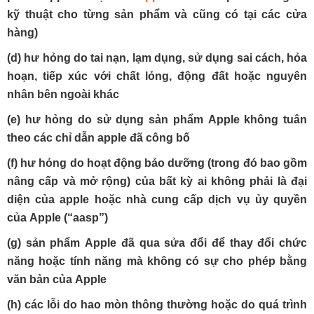
kỹ thuật cho từng sản phẩm và cũng có tại các cửa
hàng)
(d) hư hỏng do tai nạn, lạm dụng, sử dụng sai cách, hỏa
hoạn, tiếp xúc với chất lỏng, động đất hoặc nguyên
nhân bên ngoài khác
(e) hư hỏng do sử dụng sản phẩm
A
pple không tuân
theo các chỉ dẫn apple đã công bố
(f) hư hỏng do hoạt động bảo dưỡng (trong đó bao gồm
nâng cấp và mở rộng) của bất kỳ ai không phải là đại
diện của apple hoặc nhà cung cấp dịch vụ ủy quyền
của
A
pple (“aasp”)
(g) sản phẩm
A
pple đã qua sửa đổi để thay đổi chức
năng hoặc tính năng mà không có sự cho phép bằng
văn bản của
A
pple
(h) các lỗi do hao mòn thông thường hoặc do quá trình