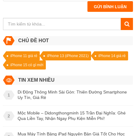
GỬI BÌNH LUẬN
CHỦ ĐỀ HOT
iPhone 11 giá rẻ
iPhone 13 (iPhone 2021)
iPhone 14 giá rẻ
iPhone 15 có gì mới
TIN XEM NHIỀU
Di Động Thông Minh Sài Gòn: Thiên Đường Smartphone
1
Uy Tín, Giá Rẻ
Mộc Mobile – Didongthongminh 15 Trần Đại Nghĩa: Ghé
2
Qua Liền Tay, Nhận Ngay Phụ Kiện Miễn Phí!
Mua Máy Tính Bảng iPad Nguyên Bản Giá Tốt Cho Học