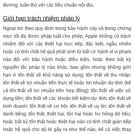
đương, tuân thủ với các tiêu chuẩn nội địa.
Giới hạn trách nhiệm pháp lý
Ngoại trừ theo quy định trong bảo hành này và trong chừng
mực tối đa được pháp luật cho phép, Apple không có trách
nhiệm đối với các thiệt hại trực tiếp, đặc biệt, ngẫu nhiên
hoặc có tính chất hệ quả phát sinh từ bất cứ hành vi vi phạm
nào đối với bảo hành hoặc điều kiện, hoặc theo bất kỳ
nguyên tắc pháp lý nào khác, bao gồm nhưng không giới
hạn ở tổn thất về khả năng sử dụng; tổn thất về thu nhập;
tổn thất về lợi nhuận trên thực tế hoặc lợi nhuận dự tính (kể
cả tổn thất về lợi nhuận trên hợp đồng); tổn thất về việc sử
dụng tiền; tổn thất về các khoản tiết kiệm dự tính; tổn thất về
kinh doanh; tổn thất về cơ hội; tổn thất về uy tín; tổn thất về
danh tiếng; tổn thất, thiệt hại, tổn hại hoặc hư hỏng dữ liệu;
hoặc bất kỳ tổn thất hoặc thiệt hại nào có tính chất gián tiếp
hoặc hệ quả cho dù bị gây ra như thế nào, kể cả việc thay