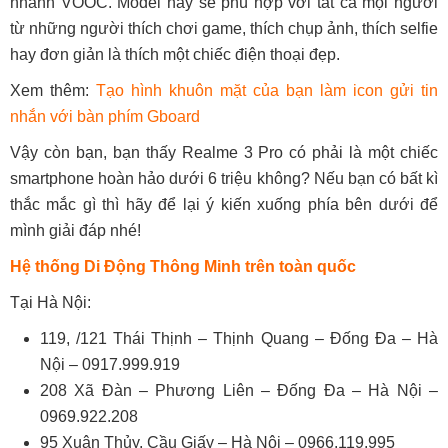
nhanh VOOC. Model này sẽ phù hợp với tất cả mọi người
từ những người thích chơi game, thích chụp ảnh, thích selfie
hay đơn giản là thích một chiếc điện thoại đẹp.
Xem thêm:
Tạo hình khuôn mặt của bạn làm icon gửi tin
nhắn với bàn phím Gboard
Vậy còn bạn, bạn thấy Realme 3 Pro có phải là một chiếc
smartphone hoàn hảo dưới 6 triệu không? Nếu bạn có bất kì
thắc mắc gì thì hãy để lại ý kiến xuống phía bên dưới để
mình giải đáp nhé!
Hệ thống
Di Động Thông Minh
trên toàn quốc
Tại Hà Nội:
119, /121 Thái Thịnh – Thịnh Quang – Đống Đa – Hà
Nội – 0917.999.919
208 Xã Đàn – Phương Liên – Đống Đa – Hà Nội –
0969.922.208
95 Xuân Thủy, Cầu Giấy – Hà Nội – 0966.119.995