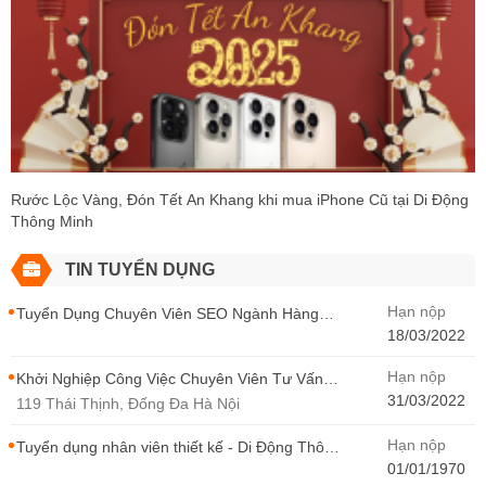
Rước Lộc Vàng, Đón Tết An Khang khi mua iPhone Cũ tại Di Động
Thông Minh
TIN TUYỂN DỤNG
Hạn nộp
Tuyển Dụng Chuyên Viên SEO Ngành Hàng
Điện Thoại Tại Hà Nội
18/03/2022
Hạn nộp
Khởi Nghiệp Công Việc Chuyên Viên Tư Vấn
Bán Hàng Di Động Thông Minh
31/03/2022
119 Thái Thịnh, Đống Đa Hà Nội
Hạn nộp
Tuyển dụng nhân viên thiết kế - Di Động Thông
Minh
01/01/1970