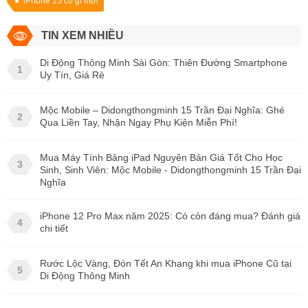
iPhone 15 có gì mới
TIN XEM NHIỀU
Di Động Thông Minh Sài Gòn: Thiên Đường Smartphone
1
Uy Tín, Giá Rẻ
Mộc Mobile – Didongthongminh 15 Trần Đại Nghĩa: Ghé
2
Qua Liền Tay, Nhận Ngay Phụ Kiện Miễn Phí!
Mua Máy Tính Bảng iPad Nguyên Bản Giá Tốt Cho Học
3
Sinh, Sinh Viên: Mộc Mobile - Didongthongminh 15 Trần Đại
Nghĩa
iPhone 12 Pro Max năm 2025: Có còn đáng mua? Đánh giá
4
chi tiết
Rước Lộc Vàng, Đón Tết An Khang khi mua iPhone Cũ tại
5
Di Động Thông Minh