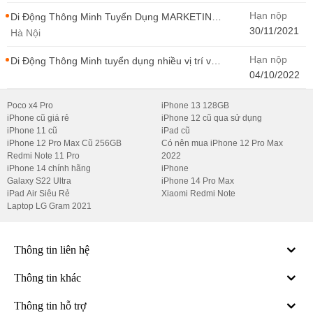
Hạn nộp
Di Động Thông Minh Tuyển Dụng MARKETING
- CONTENT WIRITER
30/11/2021
Hà Nội
Hạn nộp
Di Động Thông Minh tuyển dụng nhiều vị trí với
Thu Nhập Cao, Cơ Hội Thăng Tiến - Di Động
04/10/2022
Thông Minh
Poco x4 Pro
iPhone 13 128GB
iPhone cũ giá rẻ
iPhone 12 cũ qua sử dụng
iPhone 11 cũ
iPad cũ
iPhone 12 Pro Max Cũ 256GB
Có nên mua iPhone 12 Pro Max
Redmi Note 11 Pro
2022
iPhone 14 chính hãng
iPhone
Galaxy S22 Ultra
iPhone 14 Pro Max
iPad Air Siêu Rẻ
Xiaomi Redmi Note
Laptop LG Gram 2021
Thông tin liên hệ
Thông tin khác
Thông tin hỗ trợ