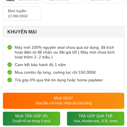
Đen tuyền
22.990.000đ
KHUYẾN MẠI
Máy mới 100% nguyên seal chưa qua sử dụng, đã kích
hoạt điện tử để nhận ưu đãi giá tốt ( Máy mới chưa kích
hoạt thêm 1- 2 triệu )
Cam kết bảo hành đủ 1 năm
Mua combo ốp lưng, cường lực chỉ 150.000đ
Trả góp 0% qua thẻ tín dụng hoặc home paylater
MUA NGAY
Giao tận nơi hoặc nhận tại cửa hàng
MUA TRẢ GÓP 0%
TRẢ GÓP QUA THẺ
Duyệt hồ sơ trong 5 phút
Visa, Mastercard, JCB, Amex