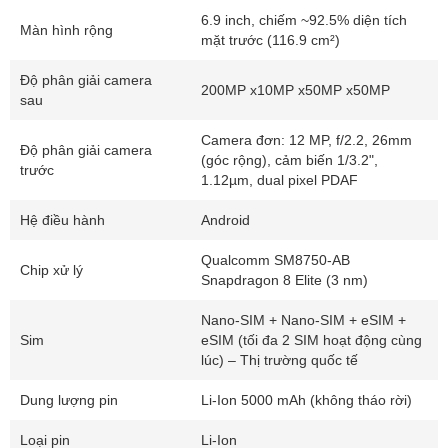
nhưng xứng tầm flagship. Từ fan Samsung đến tín đồ công nghệ
6.9 inch, chiếm ~92.5% diện tích
Màn hình rộng
đều mong chờ.
mặt trước (116.9 cm²)
Độ phân giải camera
200MP x10MP x50MP x50MP
3. Thiết kế sang trọng, khung titan, IP68, bút
sau
Stylus
Camera đơn: 12 MP, f/2.2, 26mm
Độ phân giải camera
(góc rộng), cảm biến 1/3.2",
3.1. Khung titanium grade 5, mặt kính Armor 2
trước
1.12µm, dual pixel PDAF
Bền hơn nhôm Armor Aluminium. Titan grade 5 ứng dụng
Hệ điều hành
Android
trong hàng không, y tế, chịu va đập, trầy xước tốt.
Mặt trước, sau Gorilla Armor 2, chống rơi rớt ~2 m?
Qualcomm SM8750-AB
Chip xử lý
Snapdragon 8 Elite (3 nm)
3.2. Kích thước, trọng lượng
Nano-SIM + Nano-SIM + eSIM +
162.8 x 77.6 x 8.2 mm, nặng 218 g, khá đầm tay.
Sim
eSIM (tối đa 2 SIM hoạt động cùng
lúc) – Thị trường quốc tế
Viền mỏng, màn hình ~6.9 inch, cầm trên tay vẫn tương đối
gọn.
Dung lượng pin
Li-Ion 5000 mAh (không tháo rời)
3.3. Bút S Pen gắn trong thân máy
Loại pin
Li-Ion