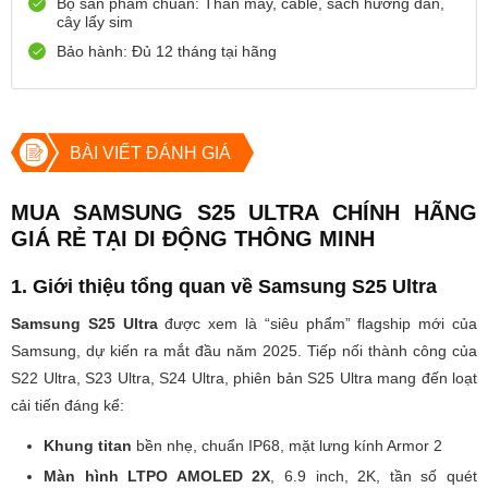
Bộ sản phẩm chuẩn: Thân máy, cable, sách hướng dẫn,
cây lấy sim
0888667272
Xem bản đồ
Còn hàng
Đặt giữ hàng
Bảo hành: Đủ 12 tháng tại hãng
699 Lê Hồng Phong , Quận 10, TP Hồ Chí Minh
0971699701
Xem bản đồ
Còn hàng
Đặt giữ hàng
BÀI VIẾT ĐÁNH GIÁ
MUA SAMSUNG S25 ULTRA CHÍNH HÃNG
GIÁ RẺ TẠI DI ĐỘNG THÔNG MINH
1. Giới thiệu tổng quan về Samsung S25 Ultra
Samsung S25 Ultra
được xem là “siêu phẩm” flagship mới của
Samsung, dự kiến ra mắt đầu năm 2025. Tiếp nối thành công của
S22 Ultra, S23 Ultra, S24 Ultra, phiên bản S25 Ultra mang đến loạt
cải tiến đáng kể:
Khung titan
bền nhẹ, chuẩn IP68, mặt lưng kính Armor 2
Màn hình LTPO AMOLED 2X
, 6.9 inch, 2K, tần số quét