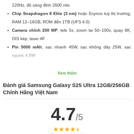
120Hz, độ sáng đỉnh 2600 nits
Chip Snapdragon 8 Elite (3 nm)
hoặc Exynos tuỳ thị trường,
RAM 12–16GB, ROM đến 1TB (UFS 4.0)
Camera chính 200 MP
, tele 5x, zoom lai 50–100x, quay 8K,
OIS kép, laser AF
Pin 5000 mAh
, sạc nhanh 45W, sạc không dây 25W, sạc
ngược 4.5W
Android 15
, One UI 7, hỗ trợ cập nhật đến 7 phiên bản
Android (theo công bố)
Xem thêm
Giá
từ ~$1300 USD (tuỳ ROM/RAM)
Đánh giá Samsung Galaxy S25 Ultra 12GB/256GB
Với những trang bị “đỉnh cao”, S25 Ultra hứa hẹn “phá đảo” thị
Chính Hãng Việt Nam
trường flagship Android, trở thành một trong những smartphone
đáng mua nhất 2025, đặc biệt nếu bạn
mua chính hãng giá rẻ
tại
4.7
Di Động Thông Minh
.
/5
2. Samsung Galaxy S – Hành trình đỉnh cao và sự