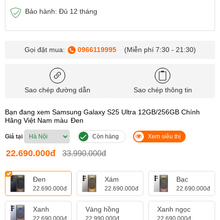
Bảo hành: Đủ 12 tháng
Gọi đặt mua:
0966119995
(Miễn phí 7:30 - 21:30)
Sao chép đường dẫn
Sao chép thông tin
Bạn đang xem Samsung Galaxy S25 Ultra 12GB/256GB Chính
Hãng Việt Nam màu
Đen
Giá tại
Còn hàng
Xem siêu thị
22.690.000đ
33.990.000đ
Đen
Xám
Bạc
22.690.000đ
22.690.000đ
22.690.000đ
Xanh
Vàng hồng
Xanh ngọc
22.690.000đ
22.990.000đ
22.690.000đ