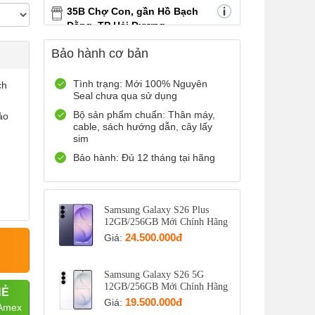
35B Chợ Con, gần Hồ Bạch
Đằng, TP Hải Dương
0899965566
Xem bản đồ
Bảo hành cơ bản
Còn hàng
Đặt giữ hàng
12 Điện Biên Phủ, TP Hải
Tình trạng: Mới 100% Nguyên
ch
Seal chưa qua sử dụng
Phòng
0916551212
Xem bản đồ
Bộ sản phẩm chuẩn: Thân máy,
ảo
cable, sách hướng dẫn, cây lấy
Còn hàng
Đặt giữ hàng
sim
Số 72 Trần Thành Ngọ,TP Hải
Bảo hành: Đủ 12 tháng tại hãng
Phòng
0888667272
Xem bản đồ
Còn hàng
Đặt giữ hàng
Samsung Galaxy S26 Plus
12GB/256GB Mới Chính Hãng
699 Lê Hồng Phong , Quận 10,
24.500.000đ
Giá:
TP Hồ Chí Minh
0971699701
Xem bản đồ
Còn hàng
Đặt giữ hàng
Samsung Galaxy S26 5G
12GB/256GB Mới Chính Hãng
HẺ
19.500.000đ
Giá:
 Amex