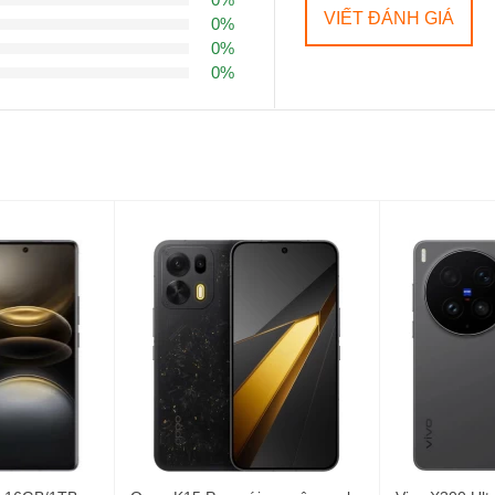
VIẾT ĐÁNH GIÁ
0%
 Privacy Display độc bản
0%
rên Galaxy S26 Ultra. Thay vì vẻ ngoài vuông vức có phần hầm hố củ
0%
esign
với các góc bo tròn nhẹ nhàng hơn, mang lại cảm giác công thá
ng lượng
214g
, đây là chiếc Ultra mỏng nhất từ trước đến nay, giúp việ
năng "gây sốt" nhất năm nay. Samsung tích hợp trực tiếp lớp ngăn nhì
Khi kích hoạt, góc nhìn sẽ bị thu hẹp lại, khiến những người xung quan
n riêng tư của bạn ở nơi công cộng.
i
2600 nits
, kết hợp với kính
Corning Gorilla Glass Armor 2
giúp giả
mạnh "Quái vật" 3nm
8 Elite Gen 5 for Galaxy
. Được sản xuất trên tiến trình 3nm tiên tiến
nhưng điểm nhấn thực sự nằm ở NPU (Bộ xử lý thần kinh).