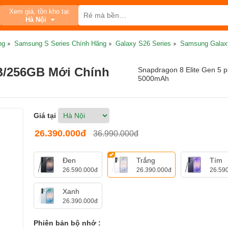
Xem giá, tồn kho tại:
Hà Nội
ng
Samsung S Series Chính Hãng
Galaxy S26 Series
Samsung Galax
B/256GB Mới Chính
Snapdragon 8 Elite Gen 5 p
5000mAh
Giá tại
26.390.000đ
36.990.000đ
Đen
Trắng
Tím
26.590.000đ
26.390.000đ
26.59
Xanh
26.390.000đ
Phiên bản bộ nhớ :