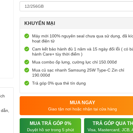
KHUYẾN MẠI
Máy mới 100% nguyên seal chưa qua sử dụng, đã kí
hoạt điện tử
Cam kết bảo hành đủ 1 năm và 15 ngày đổi lỗi ( có b
hành Care+ tùy thời điểm )
Mua combo ốp lưng, cường lực chỉ 150.000đ
Mua củ sạc nhanh Samsung 25W Type-C Zin chỉ
190.000đ
Trả góp 0% qua thẻ tín dụng
ích
MUA NGAY
Giao tận nơi hoặc nhận tại cửa hàng
 dẫn,
MUA TRẢ GÓP 0%
TRẢ GÓP QUA T
Duyệt hồ sơ trong 5 phút
Visa, Mastercard, JCB,