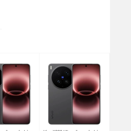
a
i
c
n
h
m
,