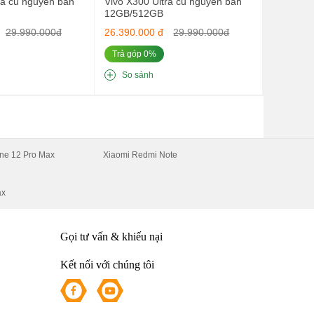
ra cũ nguyên bản
Vivo X300 Ultra cũ nguyên bản
h
12GB/512GB
29.990.000đ
26.390.000 đ
29.990.000đ
n
Trả góp 0%
So sánh
n
ne 12 Pro Max
Xiaomi Redmi Note
m
ax
e
Gọi tư vấn & khiếu nại
n
Kết nối với chúng tôi
n