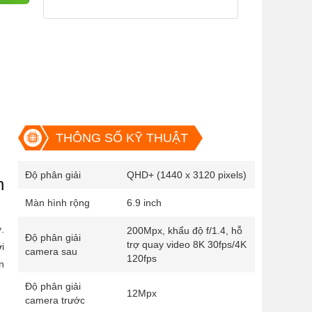
THÔNG SỐ KỸ THUẬT
Độ phân giải
QHD+ (1440 x 3120 pixels)
h
Màn hình rộng
6.9 inch
.
200Mpx, khẩu độ f/1.4, hỗ
Độ phân giải
trợ quay video 8K 30fps/4K
i
camera sau
120fps
n
Độ phân giải
12Mpx
camera trước