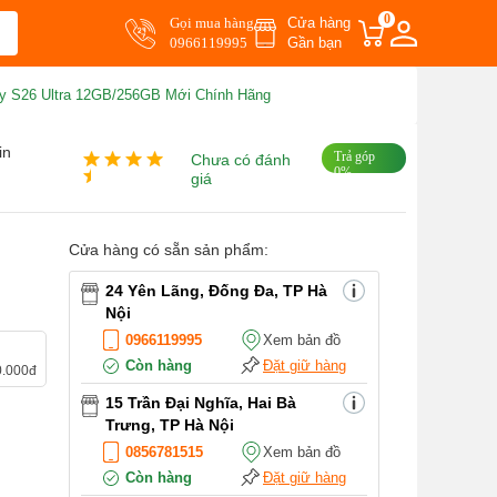
0
Gọi mua hàng
Cửa hàng
0966119995
Gần bạn
y S26 Ultra 12GB/256GB Mới Chính Hãng
in
Trả góp
Chưa có đánh
0%
giá
Cửa hàng có sẵn sản phẩm:
24 Yên Lãng, Đống Đa, TP Hà
Nội
0966119995
Xem bản đồ
Còn hàng
Đặt giữ hàng
0.000đ
15 Trần Đại Nghĩa, Hai Bà
Trưng, TP Hà Nội
0856781515
Xem bản đồ
Còn hàng
Đặt giữ hàng