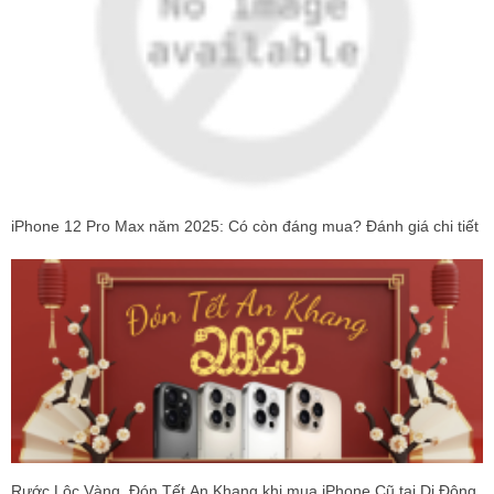
iPhone 12 Pro Max năm 2025: Có còn đáng mua? Đánh giá chi tiết
Rước Lộc Vàng, Đón Tết An Khang khi mua iPhone Cũ tại Di Động