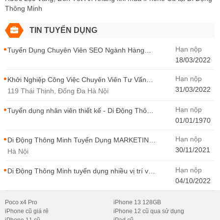
Thông Minh
TIN TUYỂN DỤNG
Hạn nộp
Tuyển Dụng Chuyên Viên SEO Ngành Hàng
Điện Thoại Tại Hà Nội
18/03/2022
Hạn nộp
Khởi Nghiệp Công Việc Chuyên Viên Tư Vấn
Bán Hàng Di Động Thông Minh
31/03/2022
119 Thái Thịnh, Đống Đa Hà Nội
Hạn nộp
Tuyển dụng nhân viên thiết kế - Di Động Thông
Minh
01/01/1970
Hạn nộp
Di Động Thông Minh Tuyển Dụng MARKETING
- CONTENT WIRITER
30/11/2021
Hà Nội
Hạn nộp
Di Động Thông Minh tuyển dụng nhiều vị trí với
Thu Nhập Cao, Cơ Hội Thăng Tiến - Di Động
04/10/2022
Thông Minh
Poco x4 Pro
iPhone 13 128GB
iPhone cũ giá rẻ
iPhone 12 cũ qua sử dụng
iPhone 11 cũ
iPad cũ