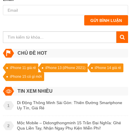
GỬI BÌNH LUẬN
CHỦ ĐỀ HOT
iPhone 11 giá rẻ
iPhone 13 (iPhone 2021)
iPhone 14 giá rẻ
iPhone 15 có gì mới
TIN XEM NHIỀU
Di Động Thông Minh Sài Gòn: Thiên Đường Smartphone
1
Uy Tín, Giá Rẻ
Mộc Mobile – Didongthongminh 15 Trần Đại Nghĩa: Ghé
2
Qua Liền Tay, Nhận Ngay Phụ Kiện Miễn Phí!