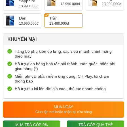
Sapphire
13.990.000đ
13.990.000đ
13.990.000đ
Đen
Trần
13.990.000đ
13.490.000đ
KHUYẾN MẠI
Tặng bộ phụ kiện ốp lưng, sạc siêu nhanh chính hãng
theo máy
Hỗ trợ giao hàng hoả tốc nội thành, toàn quốc, miễn phí
giao hàng (*)
Miễn phí cài phần mềm ứng dụng, CH Play, fix chậm
thông báo
Hỗ trợ thu lại lên đời giá cao , thủ tục nhanh chóng
MUA NGAY
Giao tận nơi hoặc nhận tại cửa hàng
MUA TRẢ GÓP 0%
TRẢ GÓP QUA THẺ