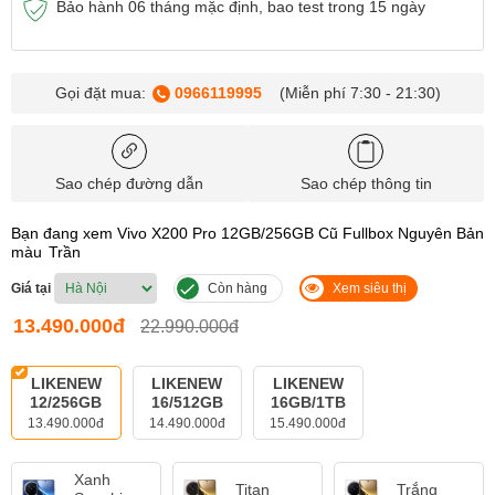
Bảo hành 06 tháng mặc định, bao test trong 15 ngày
Gọi đặt mua:
0966119995
(Miễn phí 7:30 - 21:30)
Sao chép đường dẫn
Sao chép thông tin
Bạn đang xem Vivo X200 Pro 12GB/256GB Cũ Fullbox Nguyên Bản
màu
Trần
Giá tại
Còn hàng
Xem siêu thị
13.490.000đ
22.990.000đ
LIKENEW
LIKENEW
LIKENEW
12/256GB
16/512GB
16GB/1TB
13.490.000đ
14.490.000đ
15.490.000đ
Xanh
Titan
Trắng