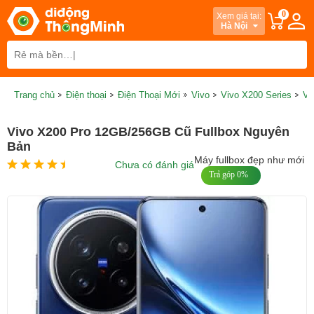
0
Xem giá tại:
Hà Nội
Trang chủ
Điện thoại
Điện Thoại Mới
Vivo
Vivo X200 Series
Vi
Vivo X200 Pro 12GB/256GB Cũ Fullbox Nguyên
Bản
Máy fullbox đẹp như mới
Chưa có đánh giá
Trả góp 0%