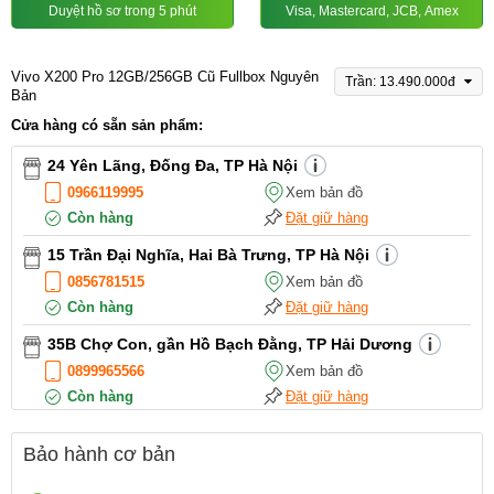
Duyệt hồ sơ trong 5 phút
Visa, Mastercard, JCB, Amex
Vivo X200 Pro 12GB/256GB Cũ Fullbox Nguyên
Trần: 13.490.000đ
Bản
Cửa hàng có sẵn sản phẩm:
24 Yên Lãng, Đống Đa, TP Hà Nội
0966119995
Xem bản đồ
Còn hàng
Đặt giữ hàng
15 Trần Đại Nghĩa, Hai Bà Trưng, TP Hà Nội
0856781515
Xem bản đồ
Còn hàng
Đặt giữ hàng
35B Chợ Con, gần Hồ Bạch Đằng, TP Hải Dương
0899965566
Xem bản đồ
Còn hàng
Đặt giữ hàng
12 Điện Biên Phủ, TP Hải Phòng
Bảo hành cơ bản
0916551212
Xem bản đồ
Còn hàng
Đặt giữ hàng