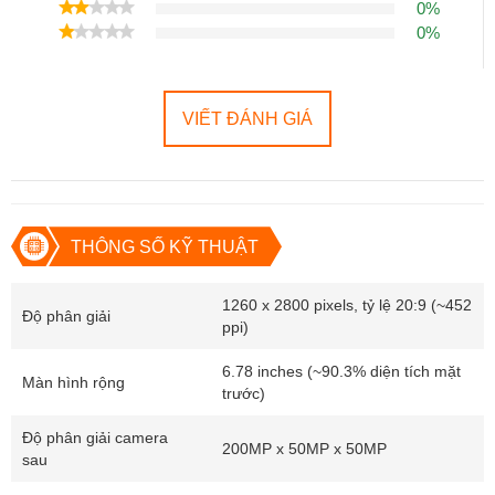
0%
Mặt lưng kính: Mang lại vẻ ngoài bóng bẩy, cao cấp.
0%
Chống nước, bụi:
Chuẩn IP68/IP69 bảo vệ tốt trong các điều
kiện môi trường khắc nghiệt.
Đánh giá:
Thiết kế không chỉ đẹp mà còn thực dụng, phù hợp với
VIẾT ĐÁNH GIÁ
những người yêu thích sự cao cấp và bền bỉ.
2. Màn hình LTPO AMOLED đỉnh cao
Công nghệ:
LTPO AMOLED, hỗ trợ HDR10+, Dolby Vision,
THÔNG SỐ KỸ THUẬT
cho hình ảnh sống động, sắc nét.
Kích thước:
6.78 inch, chiếm 90.3% diện tích mặt trước, tạo
1260 x 2800 pixels, tỷ lệ 20:9 (~452
cảm giác không viền.
Độ phân giải
ppi)
Độ phân giải:
1260 x 2800 pixels, tỷ lệ 20:9, mật độ điểm ảnh
6.78 inches (~90.3% diện tích mặt
~452ppi.
Màn hình rộng
trước)
Độ sáng:
Tối đa 4500 nits, đảm bảo hiển thị rõ ràng ngay cả
dưới ánh sáng mạnh.
Độ phân giải camera
200MP x 50MP x 50MP
sau
Bảo vệ:
Kính cường lực Armor Glass.