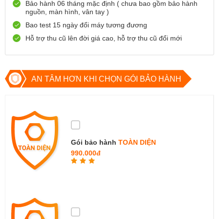
Bảo hành 06 tháng mặc định ( chưa bao gồm bảo hành
nguồn, màn hình, vân tay )
Số 72 Trần Thành Ngọ,TP Hải Phòng
Bao test 15 ngày đổi máy tương đương
0888667272
Xem bản đồ
Còn hàng
Đặt giữ hàng
Hỗ trợ thu cũ lên đời giá cao, hỗ trợ thu cũ đổi mới
699 Lê Hồng Phong , Quận 10, TP Hồ Chí Minh
0971699701
Xem bản đồ
Còn hàng
Đặt giữ hàng
AN TÂM HƠN KHI CHỌN GÓI BẢO HÀNH
Gói bảo hành
TOÀN DIỆN
990.000đ