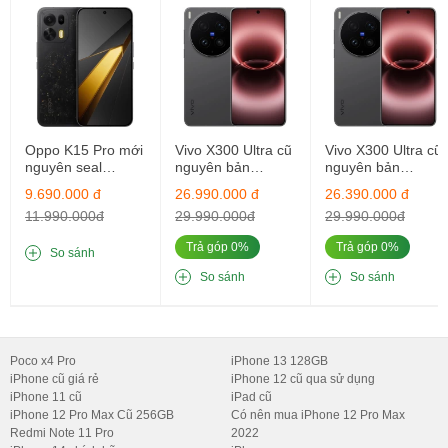
bản lẫn chuyên nghiệp.
4. Hệ thống camera Hasselblad đỉnh cao
Vivo X200 Pro nổi bật với hệ thống camera ba ống kính được tinh
chỉnh bởi Hasselblad:
Camera chính 50MP:
Oppo K15 Pro mới
Vivo X300 Ultra cũ
Vivo X300 Ultra cũ
nguyên seal
nguyên bản
nguyên bản
Khẩu độ f/1.6, kích thước cảm biến 1/1.28", hỗ trợ chống
12GB/256GB
16GB/512GB
12GB/512GB
9.690.000 đ
26.990.000 đ
26.390.000 đ
rung quang học OIS.
11.990.000đ
29.990.000đ
29.990.000đ
Cho chất lượng ảnh sắc nét, màu sắc trung thực ngay cả
Trả góp 0%
Trả góp 0%
So sánh
trong điều kiện ánh sáng yếu.
So sánh
So sánh
Camera tele 200MP:
Zoom quang học 3.7x, hỗ trợ chụp ảnh macro với tỷ lệ
phóng đại 2.7:1.
Poco x4 Pro
iPhone 13 128GB
Khả năng quay video 8K@30fps (phiên bản Trung Quốc).
iPhone cũ giá rẻ
iPhone 12 cũ qua sử dụng
Camera ultrawide 50MP:
Góc rộng 119˚, chụp phong cảnh và
iPhone 11 cũ
iPad cũ
iPhone 12 Pro Max Cũ 256GB
Có nên mua iPhone 12 Pro Max
nhóm đông người hoàn hảo.
Redmi Note 11 Pro
2022