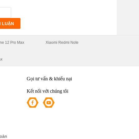
H LUẬN
ne 12 Pro Max
Xiaomi Redmi Note
ax
Gọi tư vấn & khiếu nại
Kết nối với chúng tôi
hoản