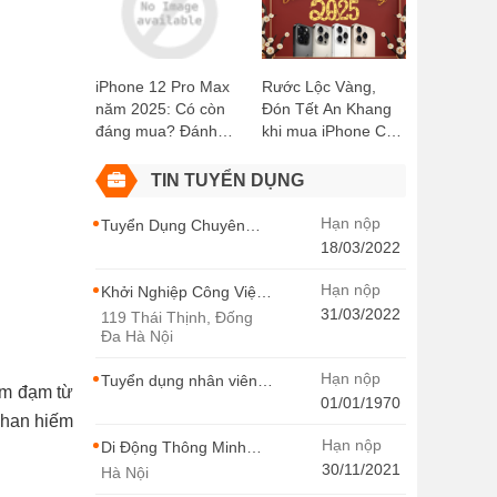
Kiện Miễn Phí!
Didongthongminh
15 Trần Đại Nghĩa
iPhone 12 Pro Max
Rước Lộc Vàng,
năm 2025: Có còn
Đón Tết An Khang
đáng mua? Đánh
khi mua iPhone Cũ
giá chi tiết
tại Di Động Thông
Minh
TIN TUYỂN DỤNG
Hạn nộp
Tuyển Dụng Chuyên
Viên SEO Ngành Hàng
18/03/2022
Điện Thoại Tại Hà Nội
Hạn nộp
Khởi Nghiệp Công Việc
Chuyên Viên Tư Vấn
31/03/2022
119 Thái Thịnh, Đống
Bán Hàng Di Động
Đa Hà Nội
Thông Minh
Hạn nộp
Tuyển dụng nhân viên
ảm đạm từ
thiết kế - Di Động Thông
01/01/1970
khan hiếm
Minh
Hạn nộp
Di Động Thông Minh
Tuyển Dụng
30/11/2021
Hà Nội
MARKETING -