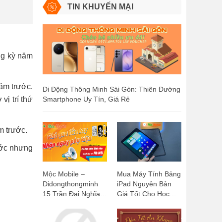
TIN KHUYẾN MẠI
ng kỳ năm
ăm trước.
Di Động Thông Minh Sài Gòn: Thiên Đường
ị trí thứ
Smartphone Uy Tín, Giá Rẻ
m trước.
ước nhưng
Mộc Mobile –
Mua Máy Tính Bảng
Didongthongminh
iPad Nguyên Bản
15 Trần Đại Nghĩa:
Giá Tốt Cho Học
Ghé Qua Liền Tay,
Sinh, Sinh Viên:
Nhận Ngay Phụ
Mộc Mobile -