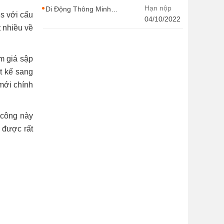
CONTENT WIRITER
Hạn nộp
Di Động Thông Minh
es với cấu
tuyển dụng nhiều vị trí
04/10/2022
t nhiều về
với Thu Nhập Cao, Cơ
Hội Thăng Tiến - Di
Động Thông Minh
m giá sập
t kế sang
 mới chính
 công này
 được rất