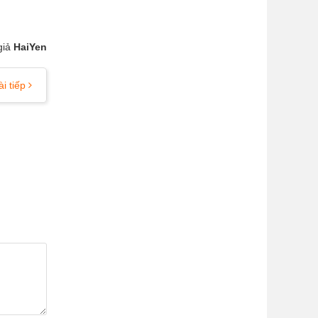
giả
HaiYen
ài tiếp