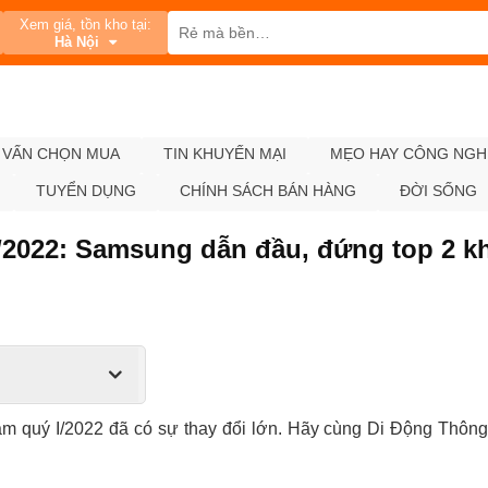
Xem giá, tồn kho tại:
Hà Nội
 VẤN CHỌN MUA
TIN KHUYẾN MẠI
MẸO HAY CÔNG NGH
TUYỂN DỤNG
CHÍNH SÁCH BÁN HÀNG
ĐỜI SỐNG
I/2022: Samsung dẫn đầu, đứng top 2 
am quý I/2022 đã có sự thay đổi lớn. Hãy cùng Di Động Thông