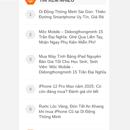
TIN XEM NHIỀU
Di Động Thông Minh Sài Gòn: Thiên
1
Đường Smartphone Uy Tín, Giá Rẻ
Mộc Mobile – Didongthongminh 15
2
Trần Đại Nghĩa: Ghé Qua Liền Tay,
Nhận Ngay Phụ Kiện Miễn Phí!
Mua Máy Tính Bảng iPad Nguyên
3
Bản Giá Tốt Cho Học Sinh, Sinh
Viên: Mộc Mobile -
Didongthongminh 15 Trần Đại Nghĩa
iPhone 12 Pro Max năm 2025: Có
4
còn đáng mua? Đánh giá chi tiết
Rước Lộc Vàng, Đón Tết An Khang
5
khi mua iPhone Cũ tại Di Động
Thông Minh