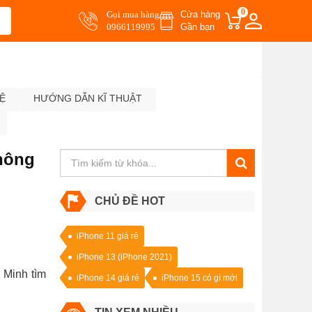
0
Gọi mua hàng
Cửa hàng
0966119995
Gần bạn
Ệ
HƯỚNG DẪN KĨ THUẬT
không
CHỦ ĐỀ HOT
iPhone 11 giá rẻ
iPhone 13 (iPhone 2021)
 Minh tìm
iPhone 14 giá rẻ
iPhone 15 có gì mới