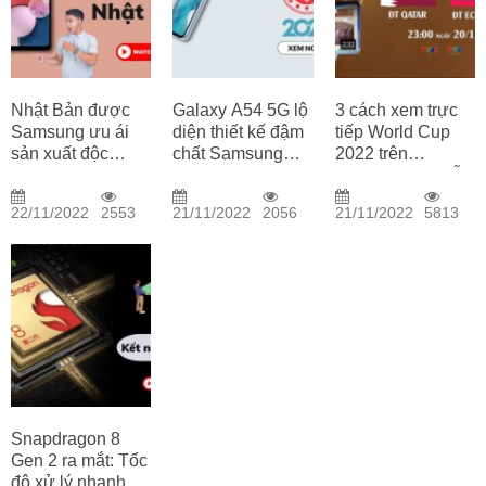
Nhật Bản được
Galaxy A54 5G lộ
3 cách xem trực
Samsung ưu ái
diện thiết kế đậm
tiếp World Cup
sản xuất độc
chất Samsung
2022 trên
quyền dòng
cùng cấu hình
Smartphone miễn
Galaxy A23 5G |
bền bỉ trong phân
phí chất lượng
22/11/2022
2553
21/11/2022
2056
21/11/2022
5813
Tin hot công nghệ
khúc tầm trung
cao
Snapdragon 8
Gen 2 ra mắt: Tốc
độ xử lý nhanh