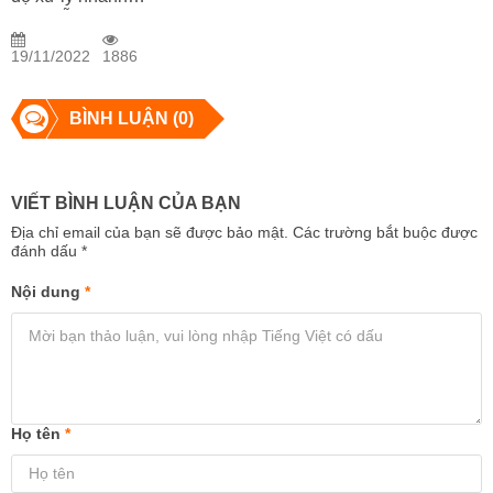
hơn, hỗ trợ kết
nối Wi-Fi 7 | Tin
19/11/2022
1886
hot công nghệ
BÌNH LUẬN (0)
VIẾT BÌNH LUẬN CỦA BẠN
Địa chỉ email của bạn sẽ được bảo mật. Các trường bắt buộc được
đánh dấu
*
Nội dung
*
Họ tên
*