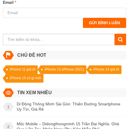
Email
*
GỬI BÌNH LUẬN
CHỦ ĐỀ HOT
iPhone 11 giá rẻ
iPhone 13 (iPhone 2021)
iPhone 14 giá rẻ
iPhone 15 có gì mới
TIN XEM NHIỀU
Di Động Thông Minh Sài Gòn: Thiên Đường Smartphone
1
Uy Tín, Giá Rẻ
Mộc Mobile – Didongthongminh 15 Trần Đại Nghĩa: Ghé
2
Qua Liền Tay, Nhận Ngay Phụ Kiện Miễn Phí!