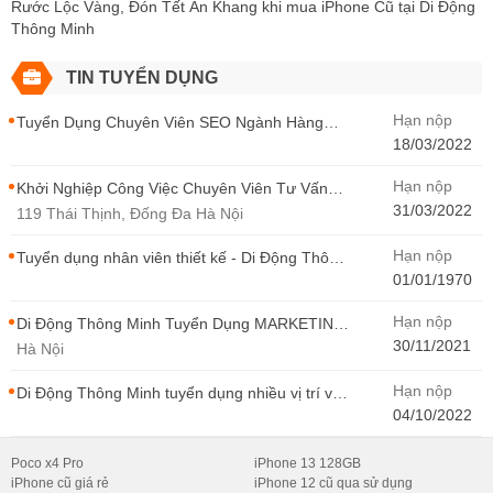
Rước Lộc Vàng, Đón Tết An Khang khi mua iPhone Cũ tại Di Động
Thông Minh
TIN TUYỂN DỤNG
Hạn nộp
Tuyển Dụng Chuyên Viên SEO Ngành Hàng
Điện Thoại Tại Hà Nội
18/03/2022
Hạn nộp
Khởi Nghiệp Công Việc Chuyên Viên Tư Vấn
Bán Hàng Di Động Thông Minh
31/03/2022
119 Thái Thịnh, Đống Đa Hà Nội
Hạn nộp
Tuyển dụng nhân viên thiết kế - Di Động Thông
Minh
01/01/1970
Hạn nộp
Di Động Thông Minh Tuyển Dụng MARKETING
- CONTENT WIRITER
30/11/2021
Hà Nội
Hạn nộp
Di Động Thông Minh tuyển dụng nhiều vị trí với
Thu Nhập Cao, Cơ Hội Thăng Tiến - Di Động
04/10/2022
Thông Minh
Poco x4 Pro
iPhone 13 128GB
iPhone cũ giá rẻ
iPhone 12 cũ qua sử dụng