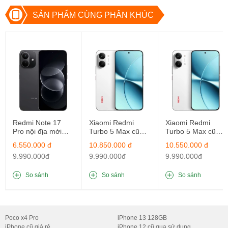
tùy chọn gồm: Trắng, Đen, Xanh, Hồng .
SẢN PHẨM CÙNG PHÂN KHÚC
2. Samsung Galaxy S22 có màn hình 
Dynamic AMOLED 2X siêu sắc nét
Điện thoại Samsung Galaxy S22 5G Mỹ Cũ  được trang bị một 
màn hình rộng 6.1 inch với công nghệ màn hình tấm nền dynamic 
amoled 2x cao cấp, độ phân giải Full HD+ (1080 x 2340 Pixels) 
đem đến người dùng những trải nghiệm sử dụng hình ảnh vô 
cùng sắc nét, hình ảnh hiển thị tươi tắn, sống động.
Redmi Note 17
Xiaomi Redmi
Xiaomi Redmi
Pro nội địa mới
Turbo 5 Max cũ
Turbo 5 Max cũ
nguyên seal
nguyên bản
nguyên bản
6.550.000 đ
10.850.000 đ
10.550.000 đ
8GB/128GB
16GB/512GB
12GB/512GB
9.990.000đ
9.990.000đ
9.990.000đ
So sánh
So sánh
So sánh
Poco x4 Pro
iPhone 13 128GB
iPhone cũ giá rẻ
iPhone 12 cũ qua sử dụng