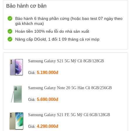
12 Điện Biên Phủ, TP Hải Phòng
Bảo hành cơ bản
0916551212
Xem bản đồ
Còn hàng
Đặt giữ hàng
Bảo hành 6 tháng phần cứng (hoặc bao test 07 ngày theo
giá khách mua)
Số 72 Trần Thành Ngọ,TP Hải Phòng
Hoàn tiền 100% nếu lỗi do nhà sản xuất
0888667272
Xem bản đồ
Còn hàng
Đặt giữ hàng
Nâng cấp DGold, 1 đổi 1 09 tháng cả rơi móp
699 Lê Hồng Phong , Quận 10, TP Hồ Chí Minh
0971699701
Xem bản đồ
Samsung Galaxy S21 5G Mỹ Cũ 8GB/128GB
Còn hàng
Đặt giữ hàng
5.190.000đ
Giá:
Samsung Galaxy Note 20 5G Hàn Cũ 8GB/256GB
5.690.000đ
Giá:
Samsung Galaxy S21 FE 5G Mỹ Cũ 6GB/128GB
4.290.000đ
Giá: