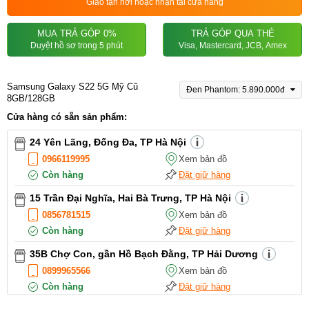
Giao tận nơi hoặc nhận tại cửa hàng
MUA TRẢ GÓP 0%
TRẢ GÓP QUA THẺ
Duyệt hồ sơ trong 5 phút
Visa, Mastercard, JCB, Amex
Samsung Galaxy S22 5G Mỹ Cũ
Đen Phantom: 5.890.000đ
8GB/128GB
Cửa hàng có sẵn sản phẩm:
24 Yên Lãng, Đống Đa, TP Hà Nội
0966119995
Xem bản đồ
Còn hàng
Đặt giữ hàng
15 Trần Đại Nghĩa, Hai Bà Trưng, TP Hà Nội
0856781515
Xem bản đồ
Còn hàng
Đặt giữ hàng
35B Chợ Con, gần Hồ Bạch Đằng, TP Hải Dương
0899965566
Xem bản đồ
Còn hàng
Đặt giữ hàng