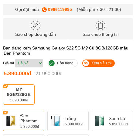
Gọi đặt mua:
0966119995
(Miễn phí 7:30 - 21:30)
Sao chép đường dẫn
Sao chép thông tin
Bạn đang xem Samsung Galaxy S22 5G Mỹ Cũ 8GB/128GB màu
Đen Phantom
Giá tại
Còn hàng
Xem siêu thị
5.890.000đ
21.990.000đ
MỸ
8GB/128GB
5.890.000đ
Đen
Trắng
Xanh Lá
Phantom
5.890.000đ
5.890.000đ
5.890.000đ