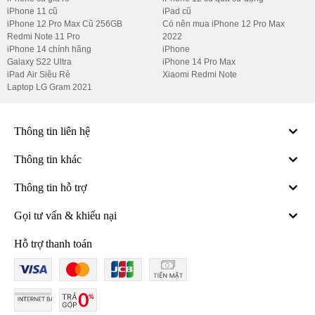
iPhone 11 cũ
iPad cũ
iPhone 12 Pro Max Cũ 256GB
Có nên mua iPhone 12 Pro Max
Redmi Note 11 Pro
2022
rên galaxy s22 màn hình được thiết kế tràn viền, vô cực với công 
iPhone 14 chính hãng
iPhone
nghệ Infinity-O đem tới trải nghiệm sử dụng không thể tuyệt vời 
Galaxy S22 Ultra
iPhone 14 Pro Max
hơn, bên cạnh đó với sự hỗ trợ của công nghệ tần số quét 120Hz 
iPad Air Siêu Rẻ
Xiaomi Redmi Note
giúp cho mọi thao tác chạm, vuốt chơi game, xem phim đều vô 
Laptop LG Gram 2021
cùng mượt mà và không có độ trễ. Độ sáng hỗ trợ tối đã 1300 
nits giúp hiển thị rõ ở bất kì môi trường nào. 
Thông tin liên hệ
3. Hệ thống camera Samsung Galaxy S22 
siêu sắc nét, hỗ trợ nhiều chế độ chụp
Thông tin khác
Samsung Galaxy S22 5G Mỹ Cũ được trang bị bộ 3 camera với 
Thông tin hỗ trợ
camera chính có độ phân giải 50MP, camera góc siêu rộng 12MP 
và camera tele độ phân giải 10MP hỗ trợ zoom quang học 3x.
Gọi tư vấn & khiếu nại
Hỗ trợ thanh toán