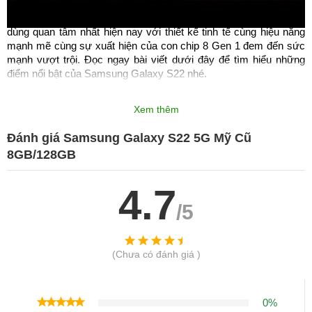
Điện thoại Samsung Galaxy S22 là mẫu flagship được người 
dùng quan tâm nhất hiện nay với thiết kế tinh tế cùng hiệu năng 
mạnh mẽ cùng sự xuất hiện của con chip 8 Gen 1 đem đến sức 
mạnh vượt trội. Đọc ngay bài viết dưới đây để tìm hiểu những 
điểm nổi bật của Samsung Galaxy S22 nhé.
Giá bán Samsung Galaxy S22 cũ tại Di 
Xem thêm
Động Thông Minh
Đánh giá Samsung Galaxy S22 5G Mỹ Cũ
8GB/128GB
Sản phẩm
Giá ra mắt
Samsung Galaxy S22 
22.000.000đ
4.7
/5
Hình thức máy cũ tại Di Động Thông Minh
Mua Samsung cũ rất nhiều rủi ro trong quá trình sử dụng mới 
(Chưa có đánh giá )
phát sinh. Vì vậy tại didongthongminh luôn phải chắc chắn đảm 
bảo chất lượng từ khâu nhập hàng về bán.
0%
Nguồn gốc, xuất xứ rõ ràng