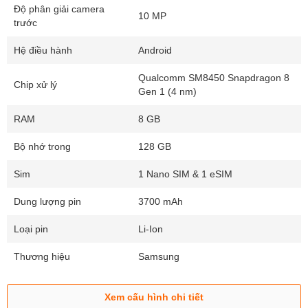
Độ phân giải camera
10 MP
trước
Hệ điều hành
Android
Qualcomm SM8450 Snapdragon 8
Chip xử lý
Gen 1 (4 nm)
RAM
8 GB
Khách hàng mua Samsung tại Didongthongminh
Bộ nhớ trong
128 GB
Sim
1 Nano SIM & 1 eSIM
Các điểm nổi bật của Samsung Galaxy 
S22 
Dung lượng pin
3700 mAh
Loại pin
Li-Ion
1. Thiết kế Samsung Galaxy S22 tinh tế, 
hiện đại
Thương hiệu
Samsung
Samsung Galaxy S22 5G Mỹ Cũ 128GB sở hữu thiết kế nguyên 
khối với chất liệu khung làm bằng kim loại thừa hưởng gần như 
Xem cấu hình chi tiết
toàn bộ thiết kế của Galaxy S21, mặt kính trước được trang bị 