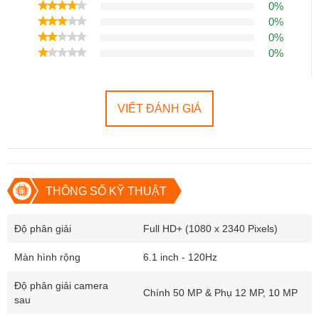
0%
Cam kết hàng zin chuẩn, hình thức đẹp như mới 
0%
Bảo hành 6 tháng toàn diện chưa bao gồm nguồn & màn 
0%
hình
0%
Hỗ trợ khi nâng cấp gói bảo hành toàn diện, dGold 1 đổi 1 
trong 12 tháng, tặng sạc cable nhanh samsung 25W
VIẾT ĐÁNH GIÁ
✅ Cam kết
⭐ Nguồn gốc rõ ràng, minh bạch.
✅ Hình thức
⭐ Đẹp 99%, không bị xước hoặc m
✅ Bảo hành
⭐ Luôn tốt nhất cho khách hàng.
THÔNG SỐ KỸ THUẬT
✅ Chuỗi cửa hàng
⭐ Nhiều tỉnh thành, dễ dàng hỗ trợ 
Độ phân giải
Full HD+ (1080 x 2340 Pixels)
✅ 21 bước test
⭐ Được kiểm tra nghiêm ngặt chất
Màn hình rộng
6.1 inch - 120Hz
Độ phân giải camera
Chính 50 MP & Phụ 12 MP, 10 MP
sau