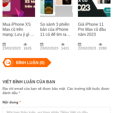
Mua iPhone XS
So sánh 3 phiên
Giá iPhone 11
Max cũ trên
bản của iPhone
Pro Max cũ đầu
mạng: Lưu ý gì để
11 cũ để tìm ra
năm 2023
tránh mua phải
phiên bản tốt nhất
hàng giả?
23/02/2023
1625
23/02/2023
1421
22/02/2023
2280
BÌNH LUẬN (0)
VIẾT BÌNH LUẬN CỦA BẠN
Địa chỉ email của bạn sẽ được bảo mật. Các trường bắt buộc được
đánh dấu
*
Nội dung
*