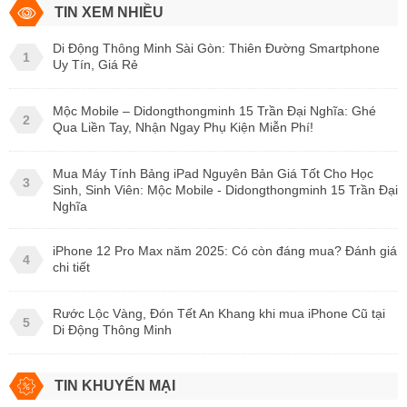
TIN XEM NHIỀU
Di Động Thông Minh Sài Gòn: Thiên Đường Smartphone
1
Uy Tín, Giá Rẻ
Mộc Mobile – Didongthongminh 15 Trần Đại Nghĩa: Ghé
2
Qua Liền Tay, Nhận Ngay Phụ Kiện Miễn Phí!
Mua Máy Tính Bảng iPad Nguyên Bản Giá Tốt Cho Học
3
Sinh, Sinh Viên: Mộc Mobile - Didongthongminh 15 Trần Đại
Nghĩa
iPhone 12 Pro Max năm 2025: Có còn đáng mua? Đánh giá
4
chi tiết
Rước Lộc Vàng, Đón Tết An Khang khi mua iPhone Cũ tại
5
Di Động Thông Minh
TIN KHUYẾN MẠI