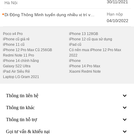
- CONTENT WIRITER
30/11/2021
Hà Nội
Hạn nộp
Di Động Thông Minh tuyển dụng nhiều vị trí với
Thu Nhập Cao, Cơ Hội Thăng Tiến - Di Động
04/10/2022
Thông Minh
Poco x4 Pro
iPhone 13 128GB
iPhone cũ giá rẻ
iPhone 12 cũ qua sử dụng
iPhone 11 cũ
iPad cũ
iPhone 12 Pro Max Cũ 256GB
Có nên mua iPhone 12 Pro Max
Redmi Note 11 Pro
2022
iPhone 14 chính hãng
iPhone
Galaxy S22 Ultra
iPhone 14 Pro Max
iPad Air Siêu Rẻ
Xiaomi Redmi Note
Laptop LG Gram 2021
Thông tin liên hệ
Thông tin khác
Thông tin hỗ trợ
Gọi tư vấn & khiếu nại