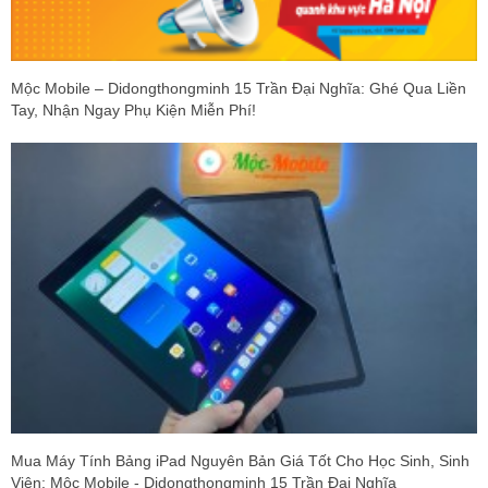
Mộc Mobile – Didongthongminh 15 Trần Đại Nghĩa: Ghé Qua Liền
Tay, Nhận Ngay Phụ Kiện Miễn Phí!
Mua Máy Tính Bảng iPad Nguyên Bản Giá Tốt Cho Học Sinh, Sinh
Viên: Mộc Mobile - Didongthongminh 15 Trần Đại Nghĩa