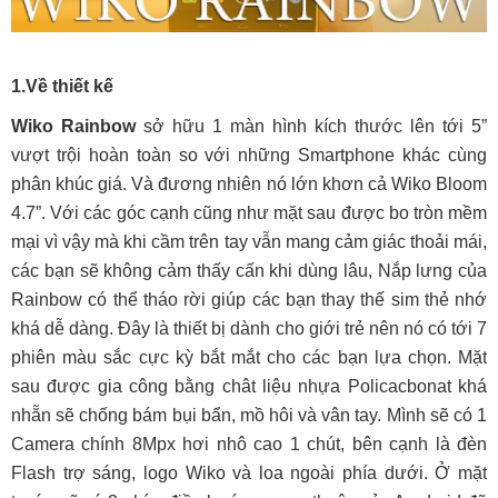
1.
Về thiết kế
Wiko Rainbow
sở hữu 1 màn hình kích thước lên tới 5”
vượt trội hoàn toàn so với những Smartphone khác cùng
phân khúc giá. Và đương nhiên nó lớn khơn cả Wiko Bloom
4.7”. Với các góc cạnh cũng như mặt sau được bo tròn mềm
mại vì vậy mà khi cầm trên tay vẫn mang cảm giác thoải mái,
các bạn sẽ không cảm thấy cấn khi dùng lâu, Nắp lưng của
Rainbow có thể tháo rời giúp các bạn thay thế sim thẻ nhớ
khá dễ dàng. Đây là thiết bị dành cho giới trẻ nên nó có tới 7
phiên màu sắc cực kỳ bắt mắt cho các bạn lựa chọn. Mặt
sau được gia công bằng chât liệu nhựa Policacbonat khá
nhẵn sẽ chống bám bụi bẩn, mồ hôi và vân tay. Mình sẽ có 1
Camera chính 8Mpx hơi nhô cao 1 chút, bên cạnh là đèn
Flash trợ sáng, logo Wiko và loa ngoài phía dưới. Ở mặt