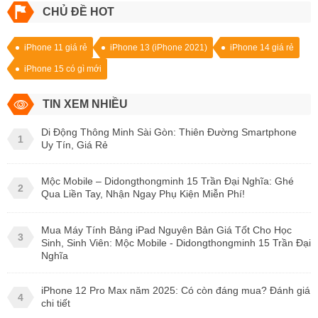
CHỦ ĐỀ HOT
iPhone 11 giá rẻ
iPhone 13 (iPhone 2021)
iPhone 14 giá rẻ
iPhone 15 có gì mới
TIN XEM NHIỀU
Di Động Thông Minh Sài Gòn: Thiên Đường Smartphone
1
Uy Tín, Giá Rẻ
Mộc Mobile – Didongthongminh 15 Trần Đại Nghĩa: Ghé
2
Qua Liền Tay, Nhận Ngay Phụ Kiện Miễn Phí!
Mua Máy Tính Bảng iPad Nguyên Bản Giá Tốt Cho Học
3
Sinh, Sinh Viên: Mộc Mobile - Didongthongminh 15 Trần Đại
Nghĩa
iPhone 12 Pro Max năm 2025: Có còn đáng mua? Đánh giá
4
chi tiết