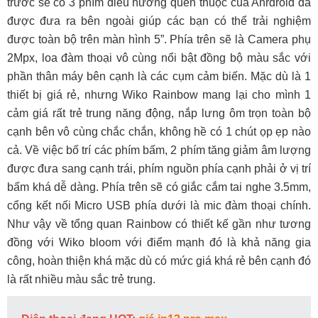
trước sẽ có 3 phím điều hướng quen thuộc của Anrdroid đã
được đưa ra bên ngoài giúp các bạn có thể trải nghiệm
được toàn bộ trên màn hình 5”. Phía trên sẽ là Camera phụ
2Mpx, loa đàm thoại vô cùng nổi bật đồng bộ màu sắc với
phần thân máy bên cạnh là các cụm cảm biến. Mặc dù là 1
thiết bị giá rẻ, nhưng Wiko Rainbow mang lại cho mình 1
cảm giá rất trẻ trung năng động, nắp lưng ôm trọn toàn bộ
cạnh bên vô cùng chắc chắn, không hề có 1 chút ọp ẹp nào
cả. Về việc bố trí các phím bấm, 2 phím tăng giảm âm lượng
được đưa sang cạnh trái, phím nguồn phía cạnh phải ở vị trí
bấm khá dễ dàng. Phía trên sẽ có giắc cắm tai nghe 3.5mm,
cổng kết nối Micro USB phía dưới là mic đàm thoại chính.
Như vậy về tổng quan Rainbow có thiết kế gần như tương
đồng với Wiko bloom với điểm mạnh đó là khả năng gia
công, hoàn thiện khá mặc dù có mức giá khá rẻ bên cạnh đó
là rất nhiều màu sắc trẻ trung.