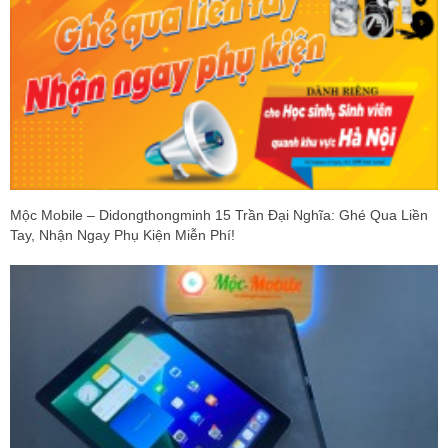
Mộc Mobile – Didongthongminh 15 Trần Đại Nghĩa: Ghé Qua Liền
Tay, Nhận Ngay Phụ Kiện Miễn Phí!