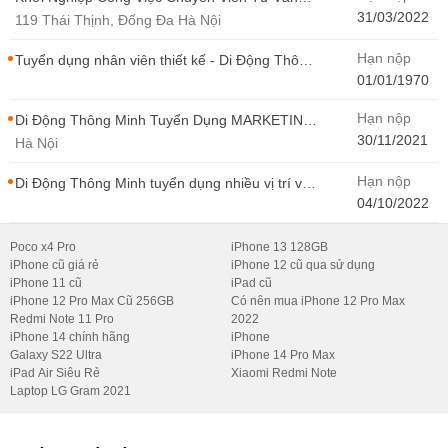
Bán Hàng Di Động Thông Minh
31/03/2022
119 Thái Thịnh, Đống Đa Hà Nội
Hạn nộp
Tuyển dụng nhân viên thiết kế - Di Động Thông
Minh
01/01/1970
Hạn nộp
Di Động Thông Minh Tuyển Dụng MARKETING
- CONTENT WIRITER
30/11/2021
Hà Nội
Hạn nộp
Di Động Thông Minh tuyển dụng nhiều vị trí với
Thu Nhập Cao, Cơ Hội Thăng Tiến - Di Động
04/10/2022
Thông Minh
Poco x4 Pro
iPhone 13 128GB
iPhone cũ giá rẻ
iPhone 12 cũ qua sử dụng
iPhone 11 cũ
iPad cũ
iPhone 12 Pro Max Cũ 256GB
Có nên mua iPhone 12 Pro Max
Redmi Note 11 Pro
2022
iPhone 14 chính hãng
iPhone
Galaxy S22 Ultra
iPhone 14 Pro Max
iPad Air Siêu Rẻ
Xiaomi Redmi Note
Laptop LG Gram 2021