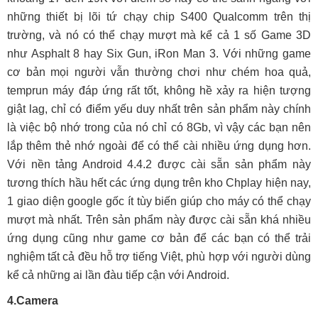
những thiết bị lõi tứ chạy chip S400 Qualcomm trên thị
trường, và nó có thể chạy mượt mà kể cả 1 số Game 3D
như Asphalt 8 hay Six Gun, iRon Man 3. Với những game
cơ bản mọi người vẫn thường chơi như chém hoa quả,
temprun máy đáp ứng rất tốt, không hề xảy ra hiện tượng
giật lag, chỉ có điểm yếu duy nhất trên sản phẩm này chính
là việc bộ nhớ trong của nó chỉ có 8Gb, vì vậy các bạn nên
lắp thêm thẻ nhớ ngoài để có thể cài nhiều ứng dụng hơn.
Với nền tảng Android 4.4.2 được cài sẵn sản phẩm này
tương thích hầu hết các ứng dụng trên kho Chplay hiện nay,
1 giao diện google gốc ít tùy biến giúp cho máy có thể chạy
mượt mà nhất. Trên sản phẩm này được cài sẵn khá nhiều
ứng dụng cũng như game cơ bản để các bạn có thể trải
nghiệm tất cả đều hỗ trợ tiếng Việt, phù hợp với người dùng
kể cả những ai lần đàu tiếp cận với Android.
4.
Camera