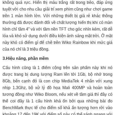
không quá rực. Hiển thị màu trắng rất trong trẻo, đáp ứng
tuyệt vời cho nhu cầu giải trí xem phim cũng như chơi game
trên 1 màn hình lớn. Với những thiết bị giá rẻ khác thông
thường đã được đánh đổi về chất lượng hiển thị khi có màn
hình chỉ tầm 4” và với tầm nền TFT cho góc nhìn kém, rất dễ
lóa và khó sử dụng dưới điều kiện ánh sáng mặt trời. Ở mặt
này khó có điểm gì để chê trên Wiko Rainbow khi mức giá
của nó chỉ là 3 triệu đồng.
3.
Hiệu năng, phần mềm
Cấu hình cũng là 1 điểm cộng trên sản phẩm này khi nó
được trang bị dung lượng Ram lên tới 1Gb, bộ nhớ trong
8Gb, bên cạnh đó là con chip MediaTek 4 nhân với xung
nhịp 1.3Ghz, bộ xử lý đồ họa Mali 400MP và hoàn toàn
tương đồng như Wiko Bloom, nếu xét về tầm giá thì đây có
thể coi đây là 1 cấu hình khá ổn bởi qua những bài đo
BenchMark thực tế cho điểm số khá ấn tượng hơn rời vào
khoảng 17 đến 19K với điểm số này có thể sánh ngang với