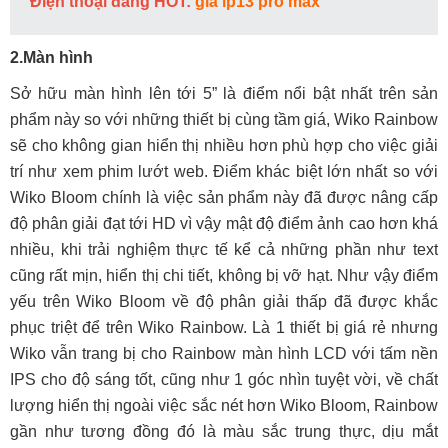
Điện thoại đang HOT:
giá ip13 pro max
2.
Màn hình
Sở hữu màn hình lên tới 5” là điểm nổi bật nhất trên sản
phẩm này so với những thiết bị cùng tầm giá, Wiko Rainbow
sẽ cho không gian hiển thị nhiều hơn phù hợp cho việc giải
trí như xem phim lướt web. Điểm khác biệt lớn nhất so với
Wiko Bloom chính là việc sản phẩm này đã được nâng cấp
độ phân giải đạt tới HD vì vậy mật độ điểm ảnh cao hơn khá
nhiều, khi trải nghiệm thực tế kể cả những phần như text
cũng rất mịn, hiển thị chi tiết, không bị vỡ hạt. Như vậy điểm
yếu trên Wiko Bloom về độ phân giải thấp đã được khắc
phục triệt để trên Wiko Rainbow. Là 1 thiết bị giá rẻ nhưng
Wiko vẫn trang bị cho Rainbow màn hình LCD với tấm nền
IPS cho độ sáng tốt, cũng như 1 góc nhìn tuyệt vời, về chất
lượng hiển thị ngoài việc sắc nét hơn Wiko Bloom, Rainbow
gần như tương đồng đó là màu sắc trung thực, dịu mắt