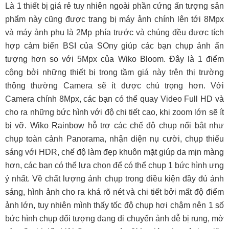
Là 1 thiết bị giá rẻ tuy nhiên ngoài phần cứng ấn tượng sản
phẩm này cũng được trang bị máy ảnh chính lên tới 8Mpx
và máy ảnh phụ là 2Mp phía trước và chúng đều được tích
hợp cảm biến BSI của SOny giúp các bạn chụp ảnh ấn
tượng hơn so với 5Mpx của Wiko Bloom. Đây là 1 điểm
cộng bởi những thiết bị trong tầm giá này trên thị trường
thông thường Camera sẽ ít được chú trọng hơn. Với
Camera chính 8Mpx, các bạn có thể quay Video Full HD và
cho ra những bức hình với độ chi tiết cao, khi zoom lớn sẽ ít
bị vỡ. Wiko Rainbow hỗ trợ các chế độ chụp nổi bật như
chụp toàn cảnh Panorama, nhận diện nụ cười, chụp thiếu
sáng với HDR, chế độ làm đẹp khuôn mặt giúp da mịn màng
hơn, các bạn có thể lựa chọn để có thể chụp 1 bức hình ưng
ý nhất. Về chất lượng ảnh chụp trong điều kiện đầy đủ ánh
sáng, hình ảnh cho ra khá rõ nét và chi tiết bởi mất độ điểm
ảnh lớn, tuy nhiên mình thấy tốc độ chụp hơi chậm nên 1 số
bức hình chụp đối tượng đang di chuyển ảnh dễ bị rung, mờ